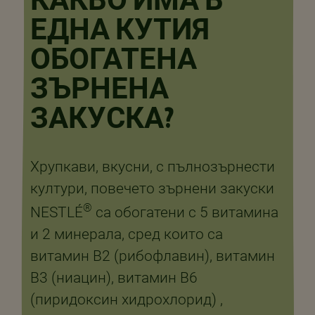
КАКВО ИМА В
ЕДНА КУТИЯ
ОБОГАТЕНА
ЗЪРНЕНА
ЗАКУСКА?
Хрупкави, вкусни, с пълнозърнести
култури, повечето зърнени закуски
®
NESTLÉ
са обогатени с 5 витамина
и 2 минерала, сред които са
витамин В2 (рибофлавин), витамин
В3 (ниацин), витамин B6
(пиридоксин хидрохлорид) ,