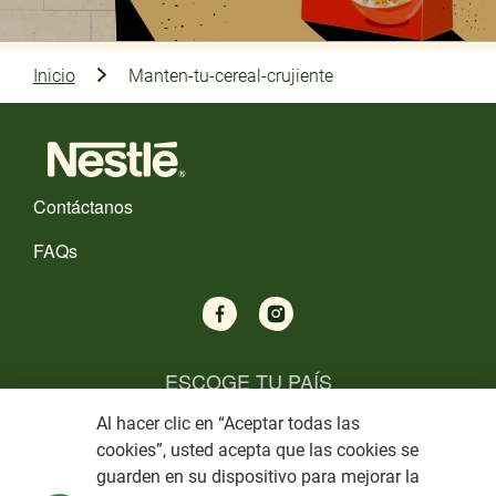
Inicio
Manten-tu-cereal-crujiente
Contáctanos
FAQs
ESCOGE TU PAÍS
Al hacer clic en “Aceptar todas las
Términos y Condiciones
cookies”, usted acepta que las cookies se
guarden en su dispositivo para mejorar la
Aviso de Privacidad