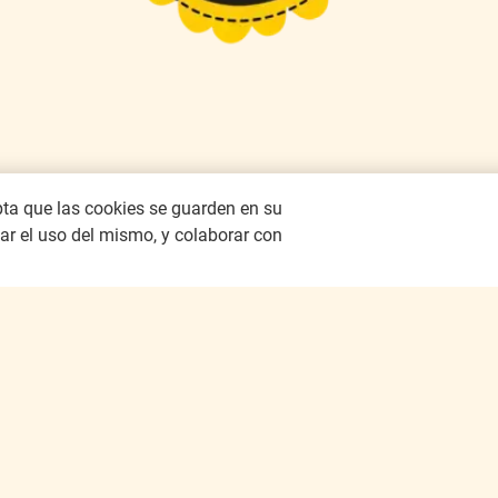
epta que las cookies se guarden en su
zar el uso del mismo, y colaborar con
unes al rescate de 4 millones de abejas
Contáctanos
FAQs
Aviso de Privacidad
Política de Cookies
Сondicio