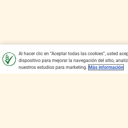
Al hacer clic en “Aceptar todas las cookies”, usted ac
dispositivo para mejorar la navegación del sitio, anali
Inicio
Desayunando Cheerios de Nestlé, te 
nuestros estudios para marketing.
Más información
Términos y Condiciones