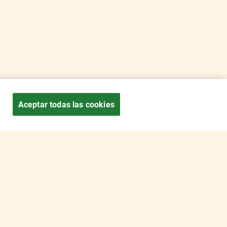
Aceptar todas las cookies
ESCOGE TU PAÍS
nes de uso
Nestlé© 2026