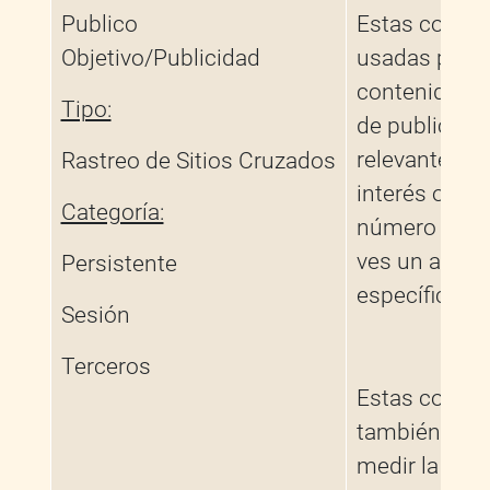
Publico
Estas cookie
Objetivo/Publicidad
usadas para 
contenido p
Tipo:
de publicida
relevante o d
Rastreo de Sitios Cruzados
interés o limi
Categoría:
número de v
ves un anunc
Persistente
específico.
Sesión
Terceros
Estas cookie
también ayu
medir la efec