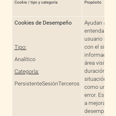
Cookie / tipo y categoría
Propósito
Cookies de Desempeño
Ayudan a qu
entendamos 
usuario inter
con el sitio 
Tipo:
información 
Analítico
área visitada,
duración y cu
Categoría:
situación pr
PersistenteSesiónTerceros
como un men
error. Esto n
a mejorar el
desempeño 