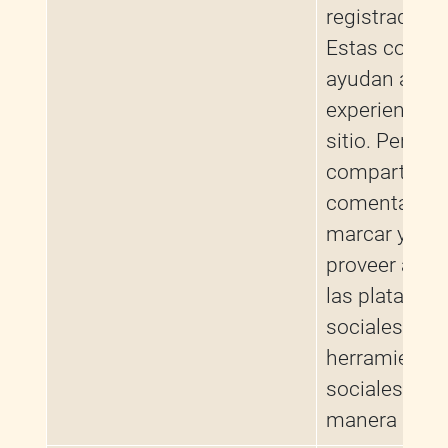
registrado en
Estas cookie
ayudan a mej
experiencia c
sitio. Permit
compartir
comentarios/
marcar y ayu
proveer acce
las platafor
sociales y
herramienta
sociales en l
manera más f