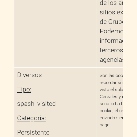
de los anunc
sitios extern
de Grupo CP
Podemos com
información 
terceros, inc
agencias.
Diversos
Son las cookies u
recordar si un usu
Tipo:
visto el splash-pa
Cereales y redirigir
spash_visited
si no lo ha hecho. 
cookie, el usuario 
Categoría:
enviado siempre al
page
Persistente