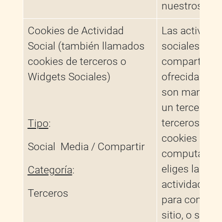
nuestros siti
Cookies de Actividad
Las activida
Social (también llamados
sociales par
cookies de terceros o
compartir qu
Widgets Sociales)
ofrecidas en e
son manejad
un tercero. E
terceros col
Tipo
:
cookies en t
Social Media / Compartir
computador
eliges la fun
Categoría
:
actividades s
Terceros
para comparti
sitio, o si est