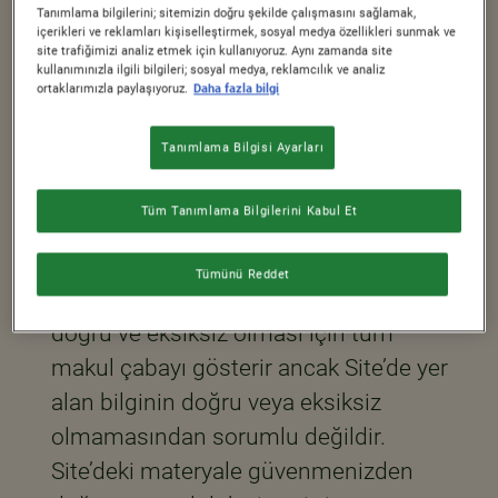
Tanımlama bilgilerini; sitemizin doğru şekilde çalışmasını sağlamak,
durumunda, hesabınızı askıya alabiliriz
içerikleri ve reklamları kişiselleştirmek, sosyal medya özellikleri sunmak ve
site trafiğimizi analiz etmek için kullanıyoruz. Aynı zamanda site
veya Site’yi kullanımınızı
kullanımınızla ilgili bilgileri; sosyal medya, reklamcılık ve analiz
sonlandırabiliriz ve/veya hukuka
ortaklarımızla paylaşıyoruz.
Daha fazla bilgi
aykırılık halinde hakkınızda dava veya
Tanımlama Bilgisi Ayarları
hukuki takip yoluna başvurabiliriz.
B. BİLGİLERİN DOĞRULUĞU,
Tüm Tanımlama Bilgilerini Kabul Et
EKSİKSİZLİĞİ VE GÜNCELLİĞİ
Tümünü Reddet
Nestlé, Site’de yer alan tüm bilgilerin
doğru ve eksiksiz olması için tüm
makul çabayı gösterir ancak Site’de yer
alan bilginin doğru veya eksiksiz
olmamasından sorumlu değildir.
Site’deki materyale güvenmenizden