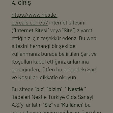
A. GİRİŞ
https://www.nestle-
cereals.com/tr/
internet sitesini
(“
İnternet Sitesi
” veya “
Site
”) ziyaret
ettiğiniz için teşekkür ederiz. Bu web
sitesini herhangi bir şekilde
kullanmanız burada belirtilen Şart ve
Koşulları kabul ettiğiniz anlamına
geldiğinden, lütfen bu belgedeki Şart
ve Koşulları dikkatle okuyun.
Bu sitede "
biz
", "
bizim
",
" Nestlé "
ifadeleri Nestle Türkiye Gıda Sanayi
A.Ş.’yi anlatır. "
Siz
" ve “
Kullanıcı
” bu
web sitesine erişim sağlayan, üye olan