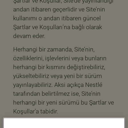
Şartlar ve Koşullar, Site’de yayınlandığı
andan itibaren geçerlidir ve Site’nin
kullanımı o andan itibaren güncel
Şartlar ve Koşulları’na bağlı olarak
devam eder.
Herhangi bir zamanda, Site’nin,
özelliklerini, işlevlerini veya bunların
herhangi bir kısmını değiştirebiliriz,
yükseltebiliriz veya yeni bir sürüm
yayınlayabiliriz. Aksi açıkça Nestlé
tarafından belirtilmez ise, Site’nin
herhangi bir yeni sürümü bu Şartlar ve
Koşullar’a tabidir.
Şartlar ve Koşullar’ı ihlâl etmeniz