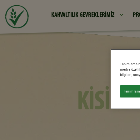
KAHVALTILIK GEVREKLERIMIZ
PR
Tanımlama bil
medya özellik
bilgileri; so
KISISE
Tanımlama