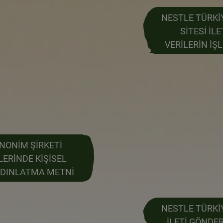
NESTLE TÜRKİY
SİTESİ İL
VERİLERİN İŞ
NONİM ŞİRKETİ
ERİNDE KİŞİSEL
AYDINLATMA METNİ
NESTLE TÜRKİY
İLETİ GÖNDE