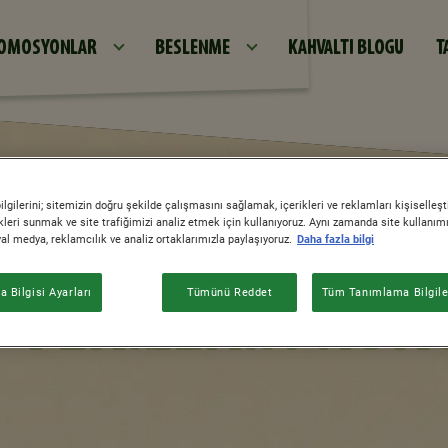
Ana içeriğe atla
OMOSYONLAR
BESLENME
KAHVALTI BLOGU
T
gilerini; sitemizin doğru şekilde çalışmasını sağlamak, içerikleri ve reklamları kişiselleş
leri sunmak ve site trafiğimizi analiz etmek için kullanıyoruz. Aynı zamanda site kullanımını
syal medya, reklamcılık ve analiz ortaklarımızla paylaşıyoruz.
Daha fazla bilgi
L VERILERIN KO
 Bilgisi Ayarları
Tümünü Reddet
Tüm Tanımlama Bilgiler