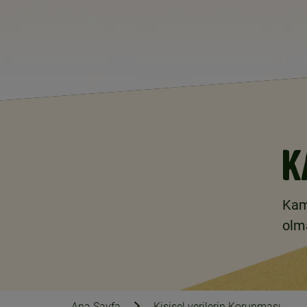
K
Kam
olm
Ana Sayfa
Kişisel verilerin Korunması