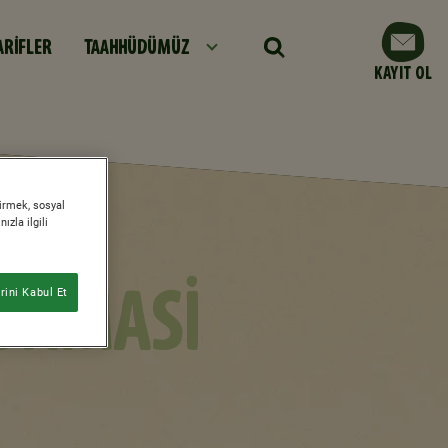
ARİFLER
TAAHHÜDÜMÜZ
KAYIT OL
tirmek, sosyal
zla ilgili
RUNMASI
ini Kabul Et