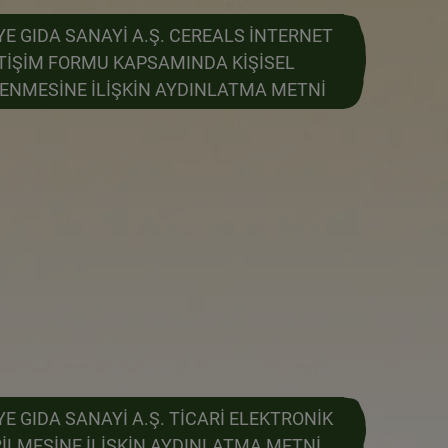
E GIDA SANAYİ A.Ş. CEREALS İNTERNET
ETİŞİM FORMU KAPSAMINDA KİŞİSEL
LENMESİNE İLİŞKİN AYDINLATMA METNİ
E GIDA SANAYİ A.Ş. TİCARİ ELEKTRONİK
RİLMESİNE İLİŞKİN AYDINLATMA METNİ