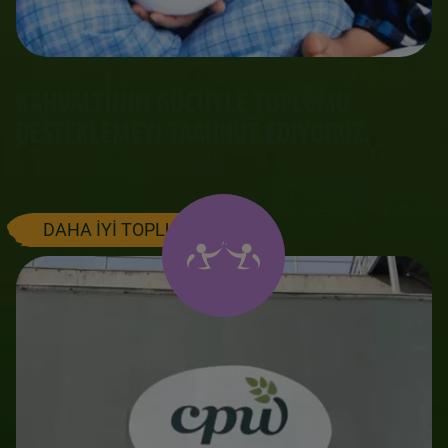
KAHVALTININ GÜCÜYLE TOPLUMU
DESTEKLEMEYI TAAHHÜT EDIYORUZ.
DAHA İYİ TOPLUM