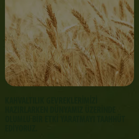
KAHVALTILIK GEVREKLERIMIZI
HAZIRLARKEN DÜNYAMIZ ÜZERINDE
OLUMLU BIR ETKI YARATMAYI TAAHHÜT
EDIYORUZ.