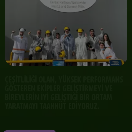
ÇEŞITLILIĞI OLAN, YÜKSEK PERFORMANS
GÖSTEREN EKIPLER GELIŞTIRMEYI VE
BIREYLERIN IYI GELIŞTIĞI BIR ORTAM
YARATMAYI TAAHHÜT EDIYORUZ.