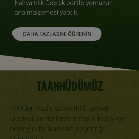
Kahvaltılık Gevrek portfolyomuzun
ana malzemesi yaptık.
DAHA FAZLASINI ÖĞRENİN
TAAHHÜDÜMÜZ
100'den fazla kahvaltılık gevrek
üretiyor ve herkese lezzetli, kolay ve
besleyici bir kahvaltı seçeneği