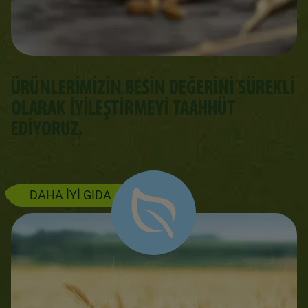
ÜRÜNLERIMIZIN BESIN DEĞERINI SÜREKLI
OLARAK IYILEŞTIRMEYI TAAHHÜT
EDIYORUZ.
DAHA İYİ GIDA