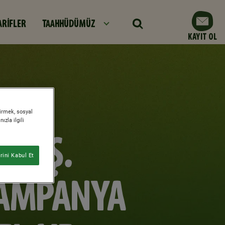
ARİFLER
TAAHHÜDÜMÜZ
KAYIT OL
tirmek, sosyal
zla ilgili
 A.Ş.
ini Kabul Et
KAMPANYA