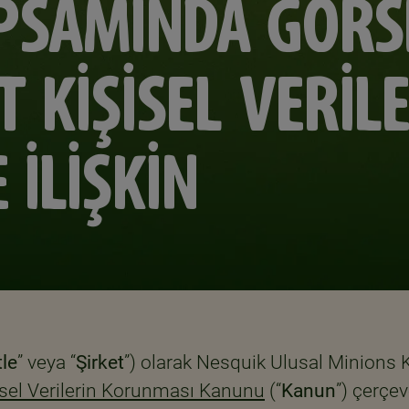
APSAMINDA GÖRS
IT KİŞİSEL VERİL
 İLİŞKİN
le
” veya “
Şirket
”) olarak Nesquik Ulusal Minions 
isel Verilerin Korunması Kanunu
(“
Kanun
”) çerçe