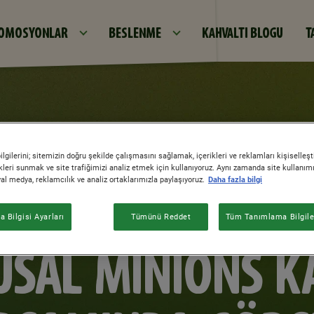
Ana içeriğe atla
OMOSYONLAR
BESLENME
KAHVALTI BLOGU
T
gilerini; sitemizin doğru şekilde çalışmasını sağlamak, içerikleri ve reklamları kişiselleş
leri sunmak ve site trafiğimizi analiz etmek için kullanıyoruz. Aynı zamanda site kullanımını
syal medya, reklamcılık ve analiz ortaklarımızla paylaşıyoruz.
Daha fazla bilgi
İYE GIDA SANAYİ
 Bilgisi Ayarları
Tümünü Reddet
Tüm Tanımlama Bilgiler
USAL MINIONS 