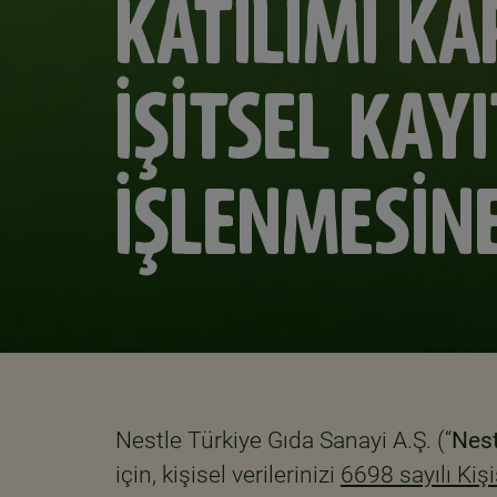
KATILIMI K
İŞİTSEL KAY
İŞLENMESİNE
Nestle Türkiye Gıda Sanayi A.Ş. (“
Nest
için, kişisel verilerinizi
6698 sayılı Kiş