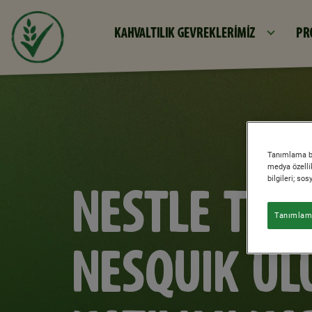
KAHVALTILIK GEVREKLERIMIZ
PR
Tanımlama bil
medya özellik
bilgileri; so
NESTLE TÜRK
Tanımlama
NESQUIK UL