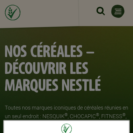
Aller au contenu principal
NOS CÉRÉALES -
DÉCOUVRIR LES
MARQUES NESTLÉ
Toutes nos marques iconiques de céréales réunies en
®
®
®
un seul endroit : NESQUIK
, CHOCAPIC
, FITNESS
,
®
®
®
®
®
LION
, KITKAT
, CRUNCH
, COOKIE CRISP
, TRIX
,
®
®
®