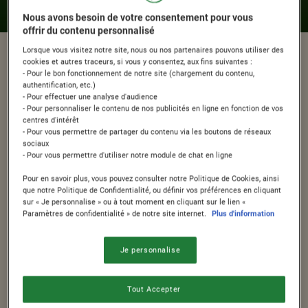
CHOKELLA
, CHEERIOS
et GOLDEN GRAHAMS
! ​
Nous avons besoin de votre consentement pour vous
offrir du contenu personnalisé
Lorsque vous visitez notre site, nous ou nos partenaires pouvons utiliser des
cookies et autres traceurs, si vous y consentez, aux fins suivantes :
- Pour le bon fonctionnement de notre site (chargement du contenu,
authentification, etc.)
LES CÉRÉALES NESTLÉ®
- Pour effectuer une analyse d'audience
- Pour personnaliser le contenu de nos publicités en ligne en fonction de vos
POUR VOTRE PETIT-
centres d'intérêt
- Pour vous permettre de partager du contenu via les boutons de réseaux
sociaux
DÉJEUNER​
- Pour vous permettre d'utiliser notre module de chat en ligne
Pour en savoir plus, vous pouvez consulter notre Politique de Cookies, ainsi
que notre Politique de Confidentialité, ou définir vos préférences en cliquant
Explorez nos marques de céréales
sur « Je personnalise » ou à tout moment en cliquant sur le lien «
®
Paramètres de confidentialité » de notre site internet.
Plus d'information
NESTLE
, chacune conçue pour
répondre aux goûts et aux envies
Je personnalise
spécifiques de toute la famille. Envie
d’un moment en toute simplicité
Tout Accepter
après un réveil léger, plutôt