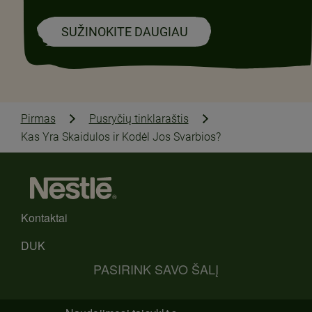
SUŽINOKITE DAUGIAU
Pirmas
Pusryčių tinklaraštis
Kas Yra Skaidulos ir Kodėl Jos Svarbios?
Kontaktai
DUK
PASIRINK SAVO ŠALĮ