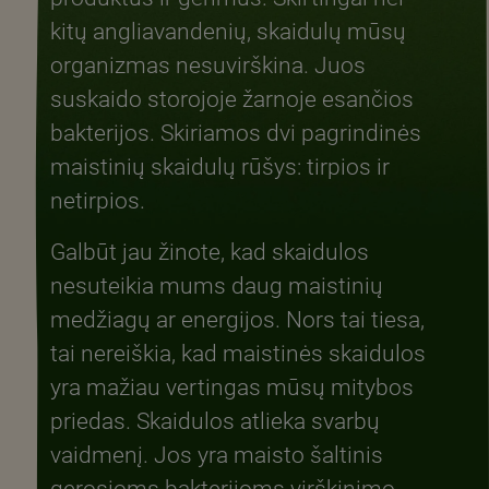
kitų angliavandenių, skaidulų mūsų
organizmas nesuvirškina. Juos
suskaido storojoje žarnoje esančios
bakterijos. Skiriamos dvi pagrindinės
maistinių skaidulų rūšys: tirpios ir
netirpios.
Galbūt jau žinote, kad skaidulos
nesuteikia mums daug maistinių
medžiagų ar energijos. Nors tai tiesa,
tai nereiškia, kad maistinės skaidulos
yra mažiau vertingas mūsų mitybos
priedas. Skaidulos atlieka svarbų
vaidmenį. Jos yra maisto šaltinis
gerosioms bakterijoms virškinimo