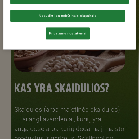
Nesutikti su nebūtinais slapukais
Privatumo nustatymai
KAS YRA SKAIDULIOS?
Skaidulos (arba maistinės skaidulos)
– tai angliavandeniai, kurių yra
augaluose arba kurių dedama į maisto
produktus ir gėrimus. Skirtingai nei