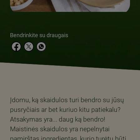
Bendrinkite su draugais
Įdomu, ką skaidulos turi bendro su jūsų
pusryčiais ar bet kuriuo kitu patiekalu?
Atsakymas yra... daug ką bendro!
Maistinės skaidulos yra nepelnytai
pamirštas ingredientas, kurio turėtų būti