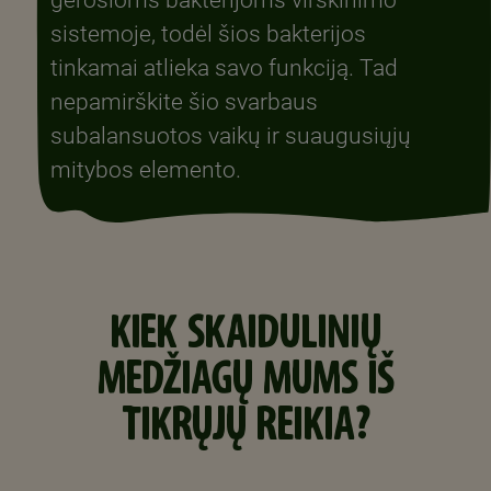
sistemoje, todėl šios bakterijos
tinkamai atlieka savo funkciją. Tad
nepamirškite šio svarbaus
subalansuotos vaikų ir suaugusiųjų
mitybos elemento.
KIEK SKAIDULINIŲ
MEDŽIAGŲ MUMS IŠ
TIKRŲJŲ REIKIA?