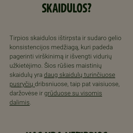
SKAIDULOS?
Tirpios skaidulos ištirpsta ir sudaro gelio
konsistencijos medžiagą, kuri padeda
pagerinti virškinimą ir išvengti vidurių
užkietėjimo. Šios rūšies maistinių
skaidulų yra
daug skaidulų turinčiuose
pusryčių
dribsniuose, taip pat vaisiuose,
daržovėse ir
grūduose su visomis
dalimis
.