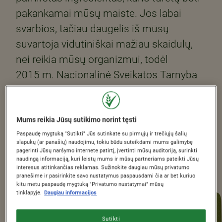
pakankamai mūsų maiste. Jos labai
svarbios, tačiau daugelis iš mūsų
suvartoja vidutiniškai mažiau skaidulų,
nei reikia mūsų organizmui, todėl
2015 m. Nacionalinė Sveikatos Tarnyba
padidino rekomenduojamą paros normą.
Taigi, kas iš tikrųjų yra skaidulos, kam jos
reikalingas ir iš kur jų gauti? Skaitykite
Mums reikia Jūsų sutikimo norint tęsti
Paspaudę mygtuką "Sutikti" Jūs sutinkate su pirmųjų ir trečiųjų šalių
toliau ir sužinokite!
slapukų (ar panašių) naudojimu, tokiu būdu suteikdami mums galimybę
pagerinti Jūsų naršymo internete patirtį, įvertinti mūsų auditoriją, surinkti
naudingą informaciją, kuri leistų mums ir mūsų partneriams pateikti Jūsų
interesus atitinkančias reklamas. Sužinokite daugiau mūsų privatumo
pranešime ir pasirinkite savo nustatymus paspausdami čia ar bet kuriuo
kitu metu paspaudę mygtuką "Privatumo nustatymai" mūsų
tinklapyje.
Daugiau informacijos
Sutikti