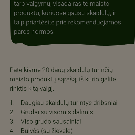
tarp valgymų, visada rasite maisto
produktų, kuriuose gausu skaidulų, ir
taip priartėsite prie rekomenduojamos
paros normos.
Pateikiame 20 daug skaidulų turinčių
maisto produktų sąrašą, iš kurio galite
rinktis kitą valgį.
1. Daugiau skaidulų turintys dribsniai
2. Grūdai su visomis dalimis
3. Viso grūdo sausainiai
4. Bulvės (su žievele)