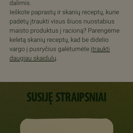
dalimis.
Ieškote paprastų ir skanių receptų, kurie
padėtų įtraukti visus šiuos nuostabius
maisto produktus į racioną? Parengėme
keletą skanių receptų, kad be didelio
vargo į pusryčius galėtumėte
įtraukti
daugiau skaidulų
.
SUSIJĘ STRAIPSNIAI