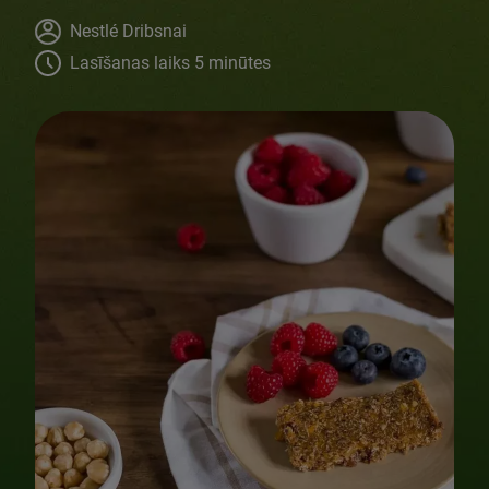
Author
Nestlé Dribsnai
Lasīšanas laiks 5 minūtes