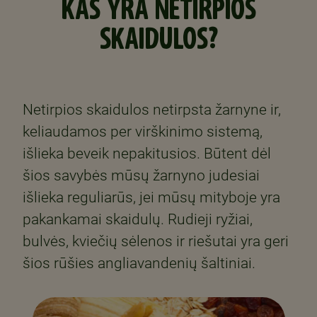
KAS YRA NETIRPIOS
SKAIDULOS?
Netirpios skaidulos netirpsta žarnyne ir,
keliaudamos per virškinimo sistemą,
išlieka beveik nepakitusios. Būtent dėl
šios savybės mūsų žarnyno judesiai
išlieka reguliarūs, jei mūsų mityboje yra
pakankamai skaidulų. Rudieji ryžiai,
bulvės, kviečių sėlenos ir riešutai yra geri
šios rūšies angliavandenių šaltiniai.