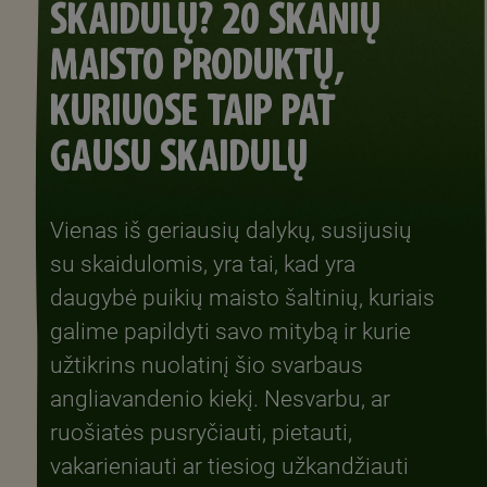
SKAIDULŲ? 20 SKANIŲ
MAISTO PRODUKTŲ,
KURIUOSE TAIP PAT
GAUSU SKAIDULŲ
Vienas iš geriausių dalykų, susijusių
su skaidulomis, yra tai, kad yra
daugybė puikių maisto šaltinių, kuriais
galime papildyti savo mitybą ir kurie
užtikrins nuolatinį šio svarbaus
angliavandenio kiekį. Nesvarbu, ar
ruošiatės pusryčiauti, pietauti,
vakarieniauti ar tiesiog užkandžiauti