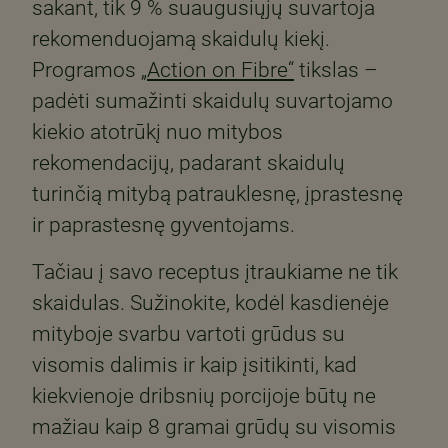
sakant, tik 9 % suaugusiųjų suvartoja
rekomenduojamą skaidulų kiekį.
Programos
„Action on Fibre“
tikslas –
padėti sumažinti skaidulų suvartojamo
kiekio atotrūkį nuo mitybos
rekomendacijų, padarant skaidulų
turinčią mitybą patrauklesnę, įprastesnę
ir paprastesnę gyventojams.
Tačiau į savo receptus įtraukiame ne tik
skaidulas. Sužinokite, kodėl kasdienėje
mityboje svarbu vartoti grūdus su
visomis dalimis ir kaip įsitikinti, kad
kiekvienoje dribsnių porcijoje būtų ne
mažiau kaip 8 gramai grūdų su visomis