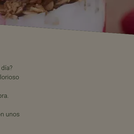
 día?
lorioso
bra.
on unos