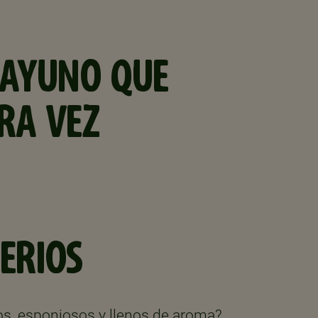
SAYUNO QUE
RA VEZ
ERIOS
os, esponjosos y llenos de aroma?