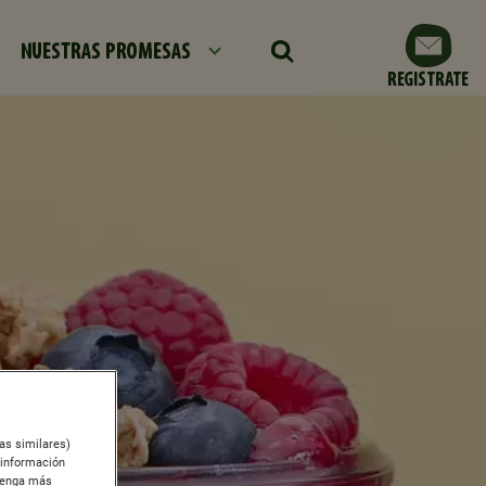
NUESTRAS PROMESAS
REGISTRATE
ías similares)
 información
btenga más