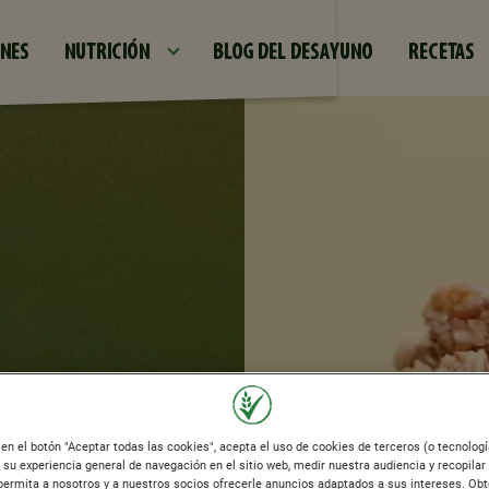
Pasar al contenido principal
NES
NUTRICIÓN
BLOG DEL DESAYUNO
RECETAS
 CON
c en el botón "Aceptar todas las cookies", acepta el uso de cookies de terceros (o tecnolog
 su experiencia general de navegación en el sitio web, medir nuestra audiencia y recopilar
 permita a nosotros y a nuestros socios ofrecerle anuncios adaptados a sus intereses. O