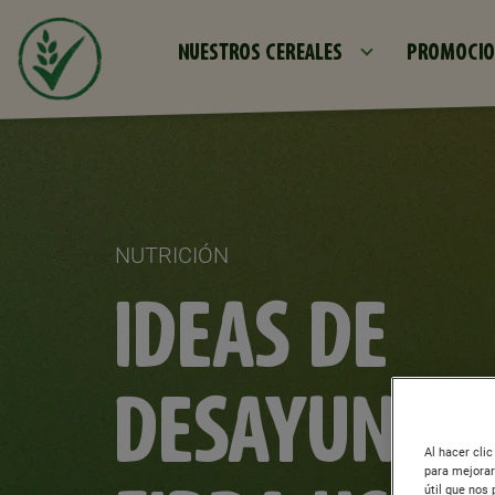
NUESTROS CEREALES
PROMOCIO
NUTRICIÓN
IDEAS DE
DESAYUNOS
Al hacer cli
para mejorar
útil que nos