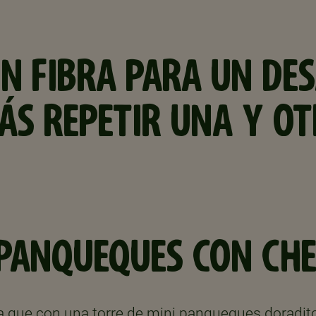
ON FIBRA PARA UN DE
ÁS REPETIR UNA Y OT
 PANQUEQUES CON CHE
 que con una torre de mini panqueques doradit