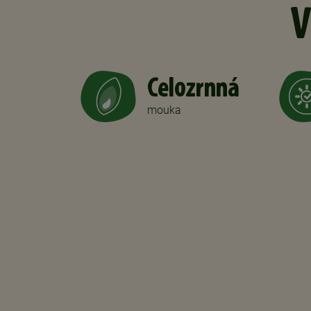
V
Celozrnná
mouka