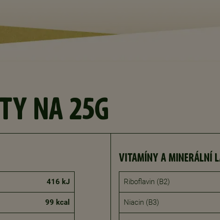
TY NA 25G
VITAMÍNY A MINERÁLNÍ 
416 kJ
Riboflavin (B2)
99 kcal
Niacin (B3)