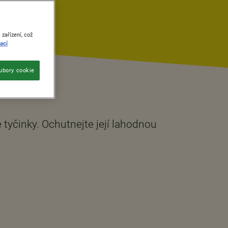
zařízení, což
ací
ubory cookie
 tyčinky. Ochutnejte její lahodnou