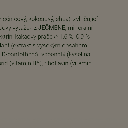
nečnicový, kokosový, shea), zvlhčující
dový výtažek z
JEČMENE
, minerální
xtrin, kakaový prášek* 1,6 %, 0,9 %
idant (extrakt s vysokým obsahem
n), D-pantothenát vápenatý (kyselina
d (vitamín B6), riboflavin (vitamín