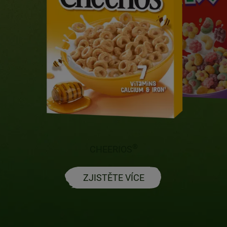
U NALÉZT SOUTĚŽNÍ KÓD UVNITŘ
ENÍ HRY UNO®?
soutěžní kódy nalezneš pouze uvnitř
aných balení snídaňových cereálií
®
CHEERIOS
lé, které jsou touto soutěží zřetelně
ačeny - Nesquik 450 g, Ciniminis
ZJISTĚTE VÍCE
g, Chocapic 450 g, Lion 425 g,
kie Crisp 425 g