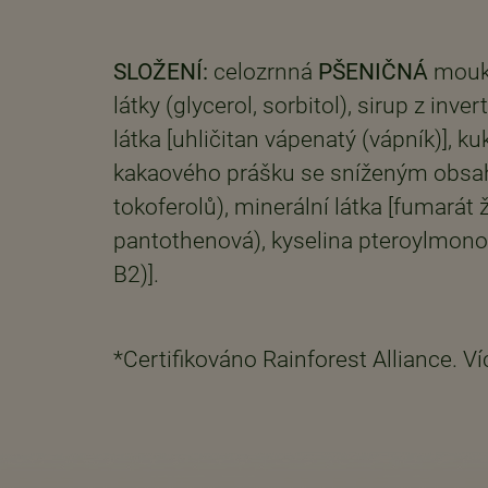
SLOŽENÍ:
celozrnná
PŠENIČNÁ
mouka 
látky (glycerol, sorbitol), sirup z in
látka [uhličitan vápenatý (vápník)], 
kakaového prášku se sníženým obsahem
tokoferolů), minerální látka [fumarát 
pantothenová), kyselina pteroylmonogl
B2)].
*Certifikováno Rainforest Alliance. V