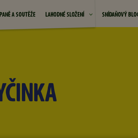
Přejít k hlavnímu obsahu
PANĚ A SOUTĚŽE
LAHODNÉ SLOŽENÍ
SNÍDAŇOVÝ BLO
YČINKA