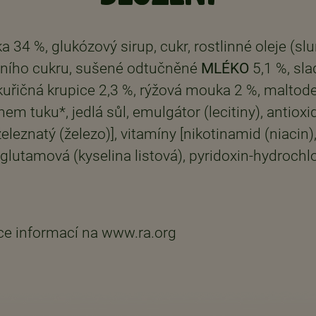
34 %, glukózový sirup, cukr, rostlinné oleje (slu
vertního cukru, sušené odtučněné
MLÉKO
5,1 %, sla
kukuřičná krupice 2,3 %, rýžová mouka 2 %, maltode
 tuku*, jedlá sůl, emulgátor (lecitiny), antiox
železnatý (železo)], vitamíny [nikotinamid (niaci
utamová (kyselina listová), pyridoxin-hydrochlori
íce informací na www.ra.org