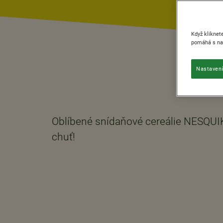
Když kliknet
pomáhá s nav
Nastavení
Oblíbené snídaňové cereálie NESQUIK 
chuť!