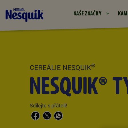
NAŠE ZNAČKY
KAM
®
CEREÁLIE NESQUIK
NESQUIK® T
Sdílejte s přáteli!