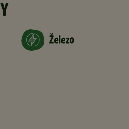
TY
Železo