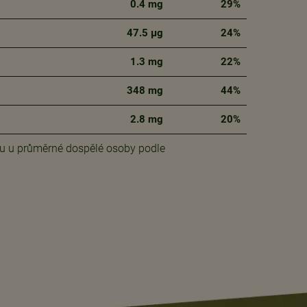
0.4 mg
29%
47.5 μg
24%
1.3 mg
22%
348 mg
44%
2.8 mg
20%
mu u průměrné dospělé osoby podle