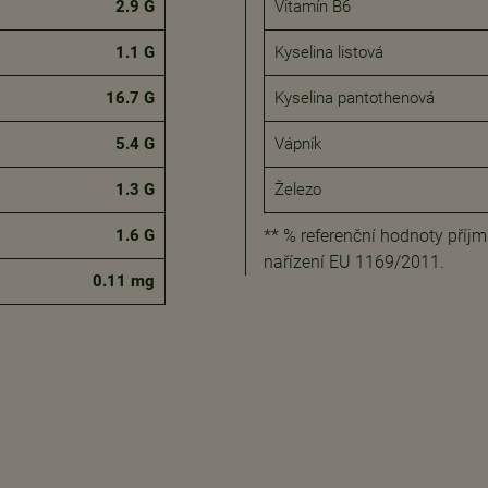
2.9 G
Vitamín B6
1.1 G
Kyselina listová
16.7 G
Kyselina pantothenová
5.4 G
Vápník
1.3 G
Železo
1.6 G
** % referenční hodnoty příj
nařízení EU 1169/2011.
0.11 mg