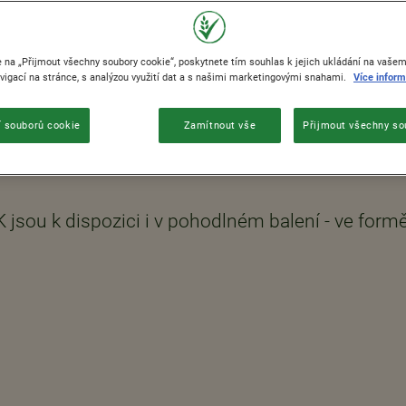
e na „Přijmout všechny soubory cookie“, poskytnete tím souhlas k jejich ukládání na vašem 
igací na stránce, s analýzou využití dat a s našimi marketingovými snahami.
Více inform
 souborů cookie
Zamítnout vše
Přijmout všechny so
jsou k dispozici i v pohodlném balení - ve formě