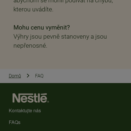
abychom se mohli podívat na chybu,
kterou uvádíte.
Mohu cenu vyměnit?
Výhry jsou pevně stanoveny a jsou
nepřenosné.
Domů
FAQ
Kontaktujte nás
FAQs