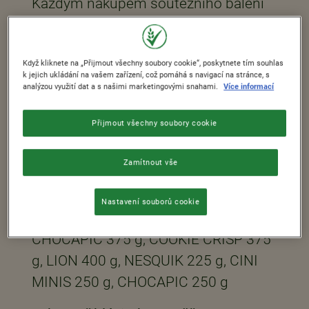
Každým nákupem soutěžního balení
vašich oblíbených snídaňových
cereálií můžete získat šanci vyhrát
Když kliknete na „Přijmout všechny soubory cookie“, poskytnete tím souhlas
deskovou hru Monopoly.
k jejich ukládání na vašem zařízení, což pomáhá s navigací na stránce, s
analýzou využití dat a s našimi marketingovými snahami.
Více informací
Co je součátí výhry?
Soutěž tvoří soubor maximálně 100 ks
Přijmout všechny soubory cookie
deskových her Monopoly.
Zamítnout vše
Které výrobky jsou předmětem této
soutěže?
Nastavení souborů cookie
NESQUIK 375 g, CINI MINIS 375 g,
CHOCAPIC 375 g, COOKIE CRISP 375
g, LION 400 g, NESQUIK 225 g, CINI
MINIS 250 g, CHOCAPIC 250 g