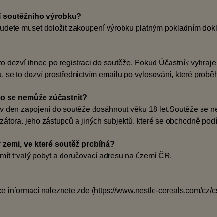
í soutěžního výrobku?
y budete muset doložit zakoupení výrobku platným pokladním dok
e to dozví ihned po registraci do soutěže. Pokud Účastník vyhraj
ru, se to dozví prostřednictvím emailu po vylosování, které pr
kdo se nemůže zúčastnit?
e v den zapojení do soutěže dosáhnout věku 18 let.Soutěže se 
zátora, jeho zástupců a jiných subjektů, které se obchodně podíl
 zemi, ve které soutěž probíhá?
e mít trvalý pobyt a doručovací adresu na území ČR.
íce informací naleznete zde (https://www.nestle-cereals.com/cz