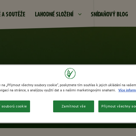
Přejít k hlavnímu obsahu
 A SOUTĚŽE
LAHODNÉ SLOŽENÍ
SNÍDAŇOVÝ BLOG
BOX FAQ
e na „Přijmout všechny soubory cookie“, poskytnete tím souhlas k jejich ukládání na vašem 
igací na stránce, s analýzou využití dat a s našimi marketingovými snahami.
Více inform
 souborů cookie
Zamítnout vše
Přijmout všechny so