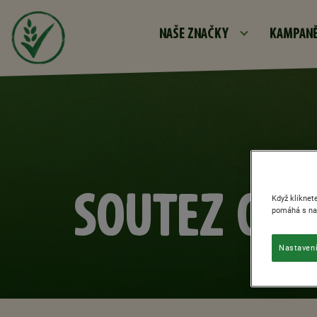
NAŠE ZNAČKY
KAMPANĚ
SOUTEZ O X
Když kliknet
pomáhá s nav
Nastavení