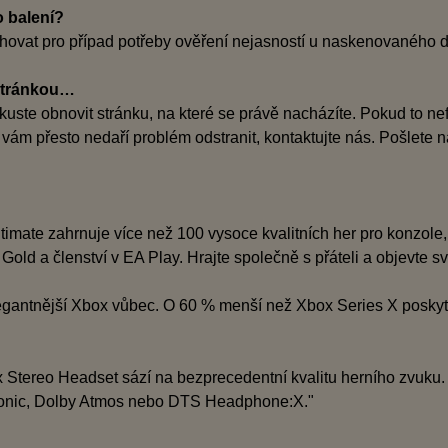
 balení?
chovat pro případ potřeby ověření nejasností u naskenovaného d
stránkou…
ste obnovit stránku, na které se právě nacházíte. Pokud to nef
 vám přesto nedaří problém odstranit, kontaktujte nás. Pošlete
ate zahrnuje více než 100 vysoce kvalitních her pro konzole, 
old a členství v EA Play. Hrajte společně s přáteli a objevte s
gantnější Xbox vůbec. O 60 % menší než Xbox Series X poskytuj
Stereo Headset sází na bezprecedentní kvalitu herního zvuku. P
Sonic, Dolby Atmos nebo DTS Headphone:X."