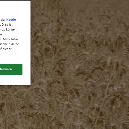
) der
Nestlé
 Dies ist
n zu können.
em
n. Mehr Infos
ichkeit, deine
f dieser
timmen