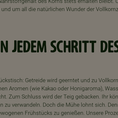
Nährstoffgehalt des Korns stets erhalten bleibt.
d um all die natürlichen Wunder der Vollkornzu
N JEDEM SCHRITT DE
ckstisch: Getreide wird geerntet und zu Vollko
chen Aromen (wie Kakao oder Honigaroma), Wass
ht. Zum Schluss wird der Teig gebacken. Ihr könn
lien zu verwandeln. Doch die Mühe lohnt sich. Den
sgewogenen Frühstücks zu genießen. Unsere Proz