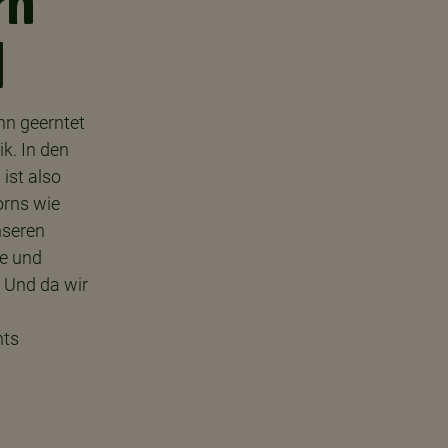
rn
l
nn geerntet
ik. In den
ist also
orns wie
nseren
le und
. Und da wir
l
hts