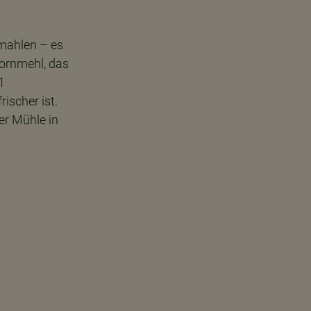
 mahlen – es
kornmehl, das
1
ischer ist.
er Mühle in