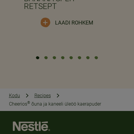
RETSEPT
LAADI ROHKEM
Kodu
Recipes
®
Cheerios
õuna ja kaneeli üleöö kaerapuder