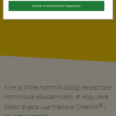
SERVINGS
Keeldu mitteolulistest küpsistest
2
Kiire ja lihtne hommikusöögi retsept teie
hommikute elavdamiseks, et kogu pere
®
saaks ärgata uue maitsva Cheerios
-i