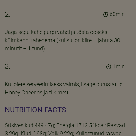
2.
60min
Jaga segu kahe purgi vahel ja tõsta ööseks
külmkappi tahenema (kui sul on kiire – jahuta 30
minutit – 1 tund).
3.
1min
Kui olete serveerimiseks valmis, lisage purustatud
Honey Cheerios ja tilk mett.
NUTRITION FACTS
Süsivesikud 449.47g; Energia 1712.51kcal; Rasvad
3.29g; Kiud 6.98g; Valk 9.22g; Küllastunud rasvad