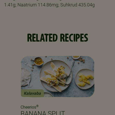
1.41g; Naatrium 114.86mg; Suhkrud 435.04g
RELATED RECIPES
Kalavaba
Previous
Next
®
Cheerios
BANANA SPLIT