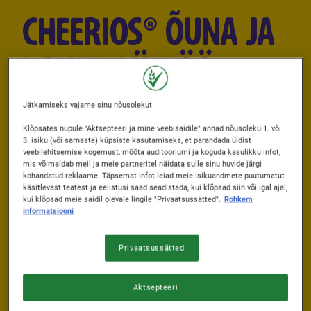
CHEERIOS® ÕUNA JA
KANEELI ÜLEÖÖ
KAERAPUDER
Jätkamiseks vajame sinu nõusolekut
Klõpsates nupule "Aktsepteeri ja mine veebisaidile" annad nõusoleku 1. või
3. isiku (või sarnaste) küpsiste kasutamiseks, et parandada üldist
veebilehitsemise kogemust, mõõta auditooriumi ja koguda kasulikku infot,
Avaldas: 05/03/2026
mis võimaldab meil ja meie partneritel näidata sulle sinu huvide järgi
Author
Nestle Hommikusöögihelbed
kohandatud reklaame. Täpsemat infot leiad meie isikuandmete puutumatut
käsitlevast teatest ja eelistusi saad seadistada, kui klõpsad siin või igal ajal,
kui klõpsad meie saidil olevale lingile "Privaatsussätted".
Rohkem
informatsiooni
PREPARATION TIME
COOKING TIME
0 min.
61 min.
Privaatsussätted
COOLING TIME
SKILL LEVEL
Aktsepteeri
0 min.
Lihtne