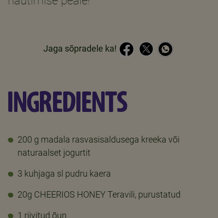
nautimise peale!
Jaga sõpradele ka!
INGREDIENTS
200 g madala rasvasisaldusega kreeka või
naturaalset jogurtit
3 kuhjaga sl pudru kaera
20g CHEERIOS HONEY Teravili, purustatud
1 riivitud õun