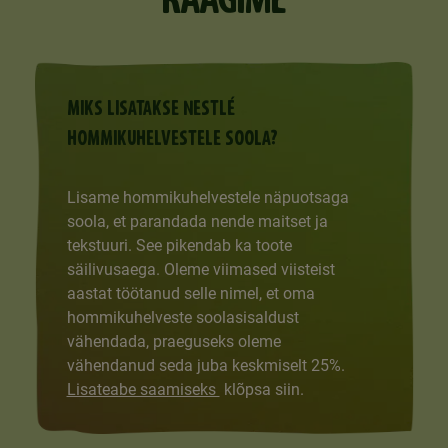
MIKS LISATAKSE NESTLÉ
HOMMIKUHELVESTELE SOOLA?
Lisame hommikuhelvestele näpuotsaga
soola, et parandada nende maitset ja
tekstuuri. See pikendab ka toote
säilivusaega. Oleme viimased viisteist
Previous
Next
aastat töötanud selle nimel, et oma
hommikuhelveste soolasisaldust
vähendada, praeguseks oleme
vähendanud seda juba keskmiselt 25%.
Lisateabe saamiseks
klõpsa siin.