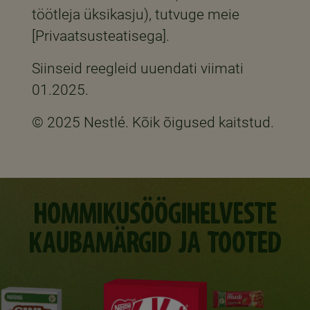
töötleja üksikasju), tutvuge meie
[Privaatsusteatisega].
Siinseid reegleid uuendati viimati
01.2025.
© 2025 Nestlé. Kõik õigused kaitstud.
HOMMIKUSÖÖGIHELVESTE
KAUBAMÄRGID JA TOOTED