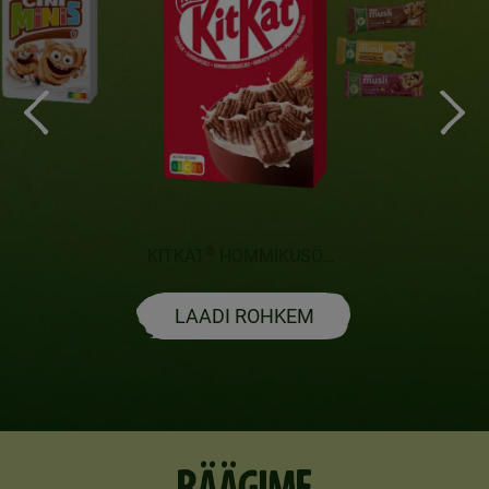
®
KITKAT
HOMMIKUSÖÖGIHELBED
LAADI ROHKEM
RÄÄGIME