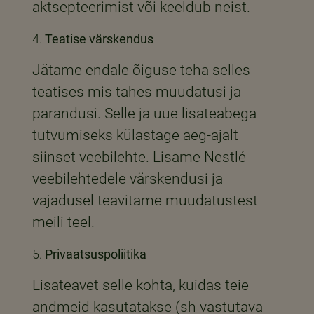
aktsepteerimist või keeldub neist.
Teatise värskendus
Jätame endale õiguse teha selles
teatises mis tahes muudatusi ja
parandusi. Selle ja uue lisateabega
tutvumiseks külastage aeg-ajalt
siinset veebilehte. Lisame Nestlé
veebilehtedele värskendusi ja
vajadusel teavitame muudatustest
meili teel.
Privaatsuspoliitika
Lisateavet selle kohta, kuidas teie
andmeid kasutatakse (sh vastutava