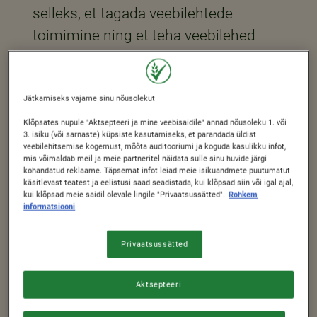
selleks, et tagada veebilehtede
toimimine ning et teha veebilehed
efektiivsemaks, samuti selleks, et
anda veebilehe omanikele
informatsiooni.
Jätkamiseks vajame sinu nõusolekut
Klõpsates nupule "Aktsepteeri ja mine veebisaidile" annad nõusoleku 1. või
Kasutame siinses teatises mõistet
3. isiku (või sarnaste) küpsiste kasutamiseks, et parandada üldist
veebilehitsemise kogemust, mõõta auditooriumi ja koguda kasulikku infot,
’küpsised’ ka kõikide sarnaste
mis võimaldab meil ja meie partneritel näidata sulle sinu huvide järgi
kohandatud reklaame. Täpsemat infot leiad meie isikuandmete puutumatut
tehnoloogiate tähenduses, näiteks
käsitlevast teatest ja eelistusi saad seadistada, kui klõpsad siin või igal ajal,
kui klõpsad meie saidil olevale lingile "Privaatsussätted".
Rohkem
veebimajakad, SDK-d, logifailid, pikslid.
informatsiooni
Milliseid küpsiseid võidakse Nestlé
Privaatsussätted
lehtedel kasutada?
[Kui teil on kasutusel Evidon/Onetrust]
Aktsepteeri
Klõpsates siia näete, milliseid