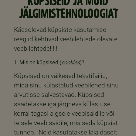
KÜPSISEID JA MUID
JÄLGIMISTEHNOLOOGIAT
Käesolevad küpsiste kasutamise
reeglid kehtivad veebilehtede olevate
veebilehtede!!!!!
Mis on küpsised (
cookies
)?
Küpsised on väikesed tekstifailid,
mida sinu külastatud veebilehed sinu
arvutisse salvestavad. Küpsised
saadetakse iga järgneva külastuse
korral tagasi algsele veebisaidile või
teisele veebisaidile, mis seda küpsist
tunneb. Neid kasutatakse laialdaselt