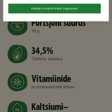
Keeldu mitteolulistest küpsistest
Portsjoni suurus
30 g
34,5%
Täistera- sisaldus
Vitamiinide
ja mineraalainete allikas
Kaltsiumi-