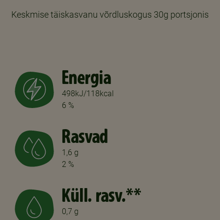
Keskmise täiskasvanu võrdluskogus 30g portsjonis
Energia
498kJ/118kcal
6 %
Rasvad
1,6 g
2 %
Küll. rasv.**
0,7 g