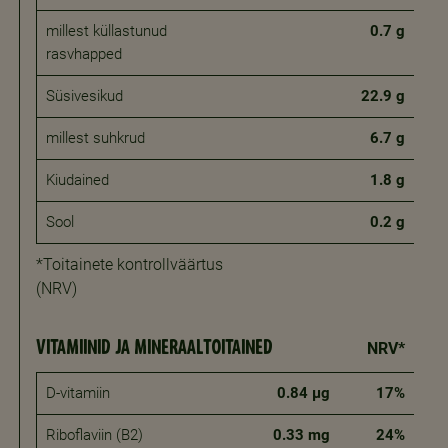
millest küllastunud
0.7 g
rasvhapped
Süsivesikud
22.9 g
millest suhkrud
6.7 g
Kiudained
1.8 g
Sool
0.2 g
*Toitainete kontrollväärtus
(NRV)
VITAMIINID JA MINERAALTOITAINED
NRV*
D-vitamiin
0.84 μg
17%
Riboflaviin (B2)
0.33 mg
24%