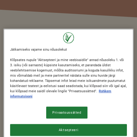
Hommikusöögihelbed Nestlé COOKIE
®
Jätkamiseks vajame sinu nõusolekut
CRISP
– fantastiline küpsiste maitse
hommikusöögi kujul! Küpsisemaitselised
Klõpsates nupule "Aktsepteeri ja mine veebisaidile" annad nõusoleku 1. või
3. isiku (või sarnaste) küpsiste kasutamiseks, et parandada üldist
helbed on suurepäraseks võimaluseks
veebilehitsemise kogemust, mõõta auditooriumi ja koguda kasulikku infot,
mis võimaldab meil ja meie partneritel näidata sulle sinu huvide järgi
pakkuda oma kehale toitvat täistera,
kohandatud reklaame. Täpsemat infot leiad meie isikuandmete puutumatut
käsitlevast teatest ja eelistusi saad seadistada, kui klõpsad siin või igal ajal,
vitamiine ja mineraaltoitaineid.
kui klõpsad meie saidil olevale lingile "Privaatsussätted".
Rohkem
informatsiooni
Privaatsussätted
KASUTEGURID
Aktsepteeri