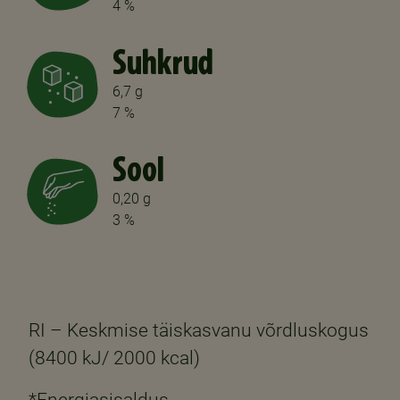
4 %
Suhkrud
6,7 g
7 %
Sool
0,20 g
3 %
RI – Keskmise täiskasvanu võrdluskogus
(8400 kJ/ 2000 kcal)
*Energiasisaldus