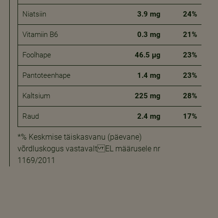
Niatsiin
3.9 mg
24%
Vitamiin B6
0.3 mg
21%
Foolhape
46.5 μg
23%
Pantoteenhape
1.4 mg
23%
Kaltsium
225 mg
28%
Raud
2.4 mg
17%
*% Keskmise täiskasvanu (päevane)
võrdluskogus vastavalt EL määrusele nr
1169/2011