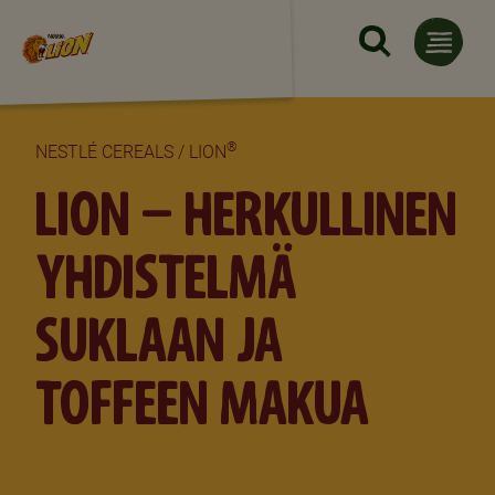
Hyppää pääsisältöön
®
NESTLÉ CEREALS / LION
LION – HERKULLINEN
YHDISTELMÄ
SUKLAAN JA
TOFFEEN MAKUA