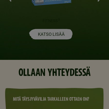
®
FITNESS
GO F
KATSO LISÄÄ
OLLAAN YHTEYDESSÄ
MITÄ TÄYSJYVÄVILJA TARKALLEEN OTTAEN ON?