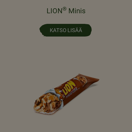
®
LION
Minis
KATSO LISÄÄ