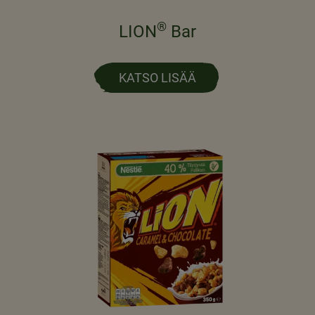
®
LION
Bar
KATSO LISÄÄ