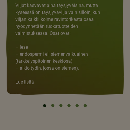
Viljat kasvavat aina täysjyväisinä, mutta
kyseessä on täysjyvävilja vain silloin, kun
viljan kaikki kolme ravintorikasta osaa
hyödynnetään ruokatuotteiden
valmistuksessa. Osat ovat:
Previous
Next
– lese
– endospermi eli siemenvalkuainen
(tärkkelyspitoinen keskiosa)
– alkio (ydin, jossa on siemen).
Lue
lisää