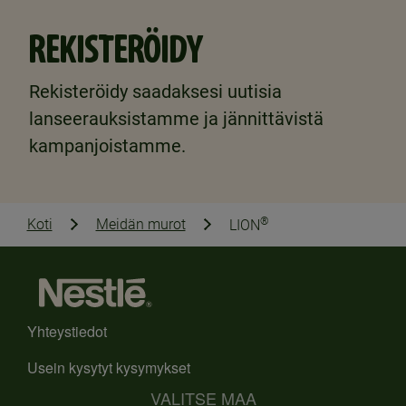
REKISTERÖIDY
Rekisteröidy saadaksesi uutisia
lanseerauksistamme ja jännittävistä
kampanjoistamme.
®
Koti
Meidän murot
LION
Yhteystiedot
Usein kysytyt kysymykset
VALITSE MAA