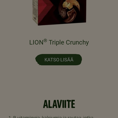
®
LION
Triple Crunchy
KATSO LISÄÄ
ALAVIITE
B-vitamiineja, kalsiumia ja rautaa, jotka