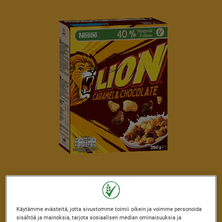
Jaa tämä ystäviesi kanssa
Käytämme evästeitä, jotta sivustomme toimii oikein ja voimme personoida
sisältöä ja mainoksia, tarjota sosiaalisen median ominaisuuksia ja