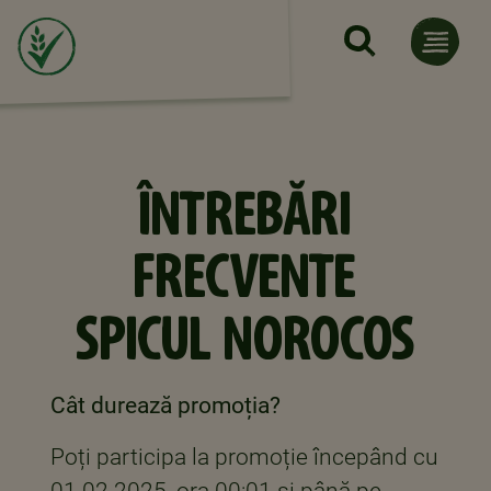
Mergi la conţinutul principal
ÎNTREBĂRI
FRECVENTE
SPICUL NOROCOS
Cât durează promoția?
Poți participa la promoție începând cu
01.02.2025, ora 00:01 și până pe