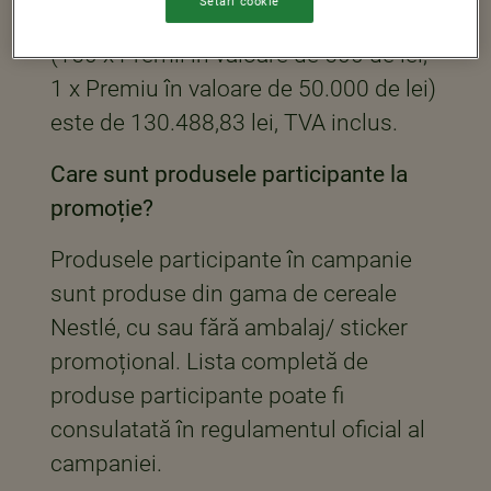
Setări cookie
Valoarea totală a celor 151 premii
(150 x Premii în valoare de 500 de lei,
1 x Premiu în valoare de 50.000 de lei)
este de 130.488,83 lei, TVA inclus.
Care sunt produsele participante la
promoție?
Produsele participante în campanie
sunt produse din gama de cereale
Nestlé, cu sau fără ambalaj/ sticker
promoțional. Lista completă de
produse participante poate fi
consulatată în regulamentul oficial al
campaniei.