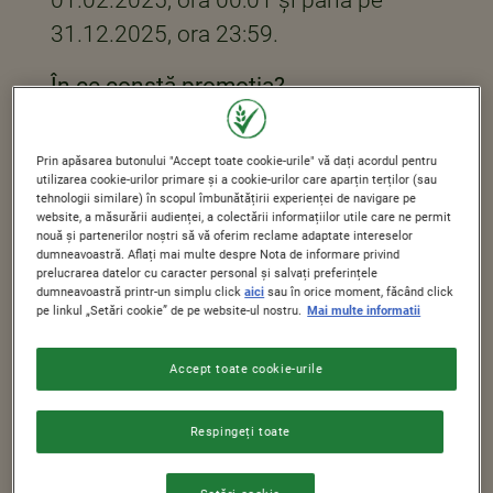
31.12.2025, ora 23:59.
În ce constă promoția?
Cumpărând produse din gama de
Prin apăsarea butonului "Accept toate cookie-urile" vă dați acordul pentru
cereale Nestlé, cu sau fără ambalaj
utilizarea cookie-urilor primare și a cookie-urilor care aparțin terților (sau
tehnologii similare) în scopul îmbunătățirii experienței de navigare pe
promoțional, ai șansa să câștigi un
website, a măsurării audienței, a colectării informațiilor utile care ne permit
premiu în valoare de 500 de lei sau
nouă și partenerilor noștri să vă oferim reclame adaptate intereselor
dumneavoastră. Aflați mai multe despre Nota de informare privind
marele premiu de 50.000 de lei! Lista
prelucrarea datelor cu caracter personal și salvați preferințele
dumneavoastră printr-un simplu click
aici
sau în orice moment, făcând click
completă de produse participante
pe linkul „Setări cookie” de pe website-ul nostru.
Mai multe informatii
poate fi consultată în regulamentul
Accept toate cookie-urile
oficial al campaniei.
Câte premii sunt disponibile în
Respingeți toate
promoție?