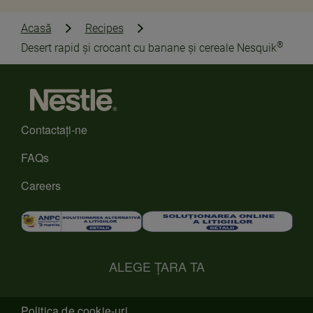
Acasă
Recipes
®
Desert rapid și crocant cu banane și cereale Nesquik
Contactaţi-ne
FAQs
Careers
ALEGE ȚARA TA
Politica de cookie-uri