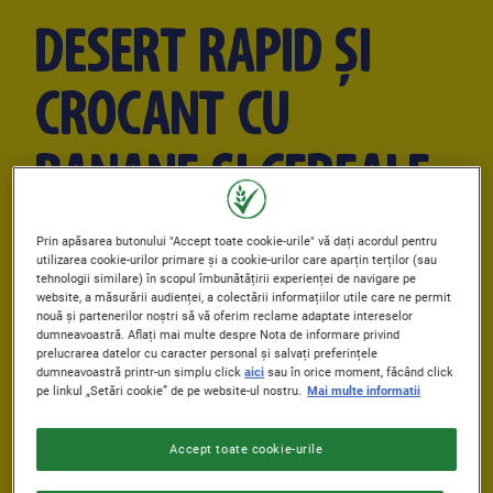
DESERT RAPID ȘI
CROCANT CU
BANANE ȘI CEREALE
NESQUIK®
Prin apăsarea butonului "Accept toate cookie-urile" vă dați acordul pentru
utilizarea cookie-urilor primare și a cookie-urilor care aparțin terților (sau
tehnologii similare) în scopul îmbunătățirii experienței de navigare pe
website, a măsurării audienței, a colectării informațiilor utile care ne permit
nouă și partenerilor noștri să vă oferim reclame adaptate intereselor
Publicat: 25/03/2026
dumneavoastră. Aflați mai multe despre Nota de informare privind
Author
De Nestlé Cereale
prelucrarea datelor cu caracter personal și salvați preferințele
dumneavoastră printr-un simplu click
aici
sau în orice moment, făcând click
pe linkul „Setări cookie” de pe website-ul nostru.
Mai multe informatii
PREPARATION TIME
COOKING TIME
0 min.
15 min.
Accept toate cookie-urile
COOLING TIME
SKILL LEVEL