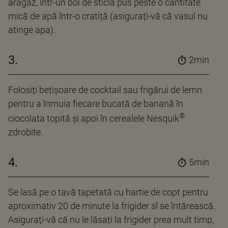
aragaz, într-un bol de sticlă pus peste o cantitate
mică de apă într-o cratiță (asigurați-vă că vasul nu
atinge apa).
3.
2min
Folosiți bețișoare de cocktail sau frigărui de lemn
pentru a înmuia fiecare bucată de banană în
®
ciocolata topită și apoi în cerealele Nesquik
zdrobite.
4.
5min
Se lasă pe o tavă tapetată cu hartie de copt pentru
aproximativ 20 de minute la frigider sî se întărească.
Asigurați-vă că nu le lăsați la frigider prea mult timp,