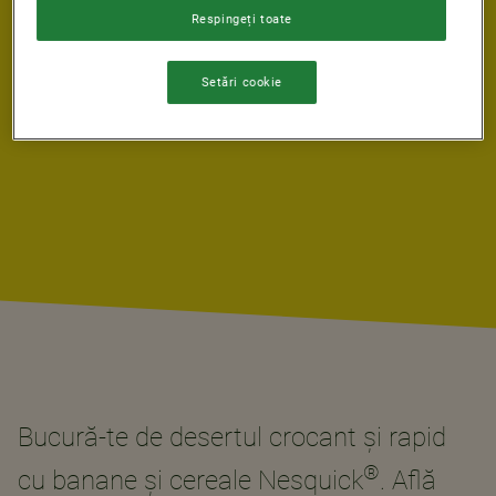
Respingeți toate
0 min.
Uşor
SERVINGS
Setări cookie
4
Bucură-te de desertul crocant și rapid
®
cu banane și cereale Nesquick
. Află