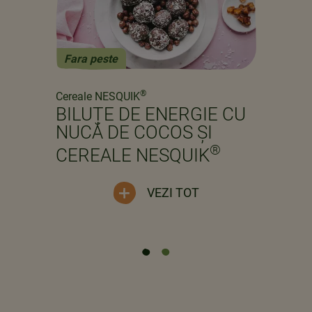
Fara peste
Previous
Next
®
Cereale NESQUIK
BILUȚE DE ENERGIE CU
NUCĂ DE COCOS ȘI
®
CEREALE NESQUIK
VEZI TOT