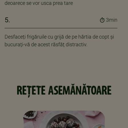
deoarece se vor usca prea tare
5.
3min
Desfaceți frigăruile cu grijă de pe hârtia de copt și
bucurați-vă de acest răsfăț distractiv.
REȚETE ASEMĂNĂTOARE