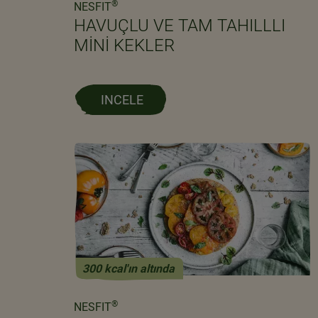
®
NESFIT
HAVUÇLU VE TAM TAHILLLI
MINI KEKLER
INCELE
300 kcal'ın altında
®
NESFIT