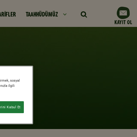
ARİFLER
TAAHHÜDÜMÜZ
KAYIT OL
tirmek, sosyal
zla ilgili
ini Kabul Et