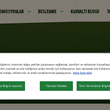
Ana içeriğe atla
OMOSYONLAR
BESLENME
KAHVALTI BLOGU
T
gilerini; sitemizin doğru şekilde çalışmasını sağlamak, içerikleri ve reklamları kişiselleş
leri sunmak ve site trafiğimizi analiz etmek için kullanıyoruz. Aynı zamanda site kullanımını
syal medya, reklamcılık ve analiz ortaklarımızla paylaşıyoruz.
Daha fazla bilgi
 Bilgisi Ayarları
Tümünü Reddet
Tüm Tanımlama Bilgiler