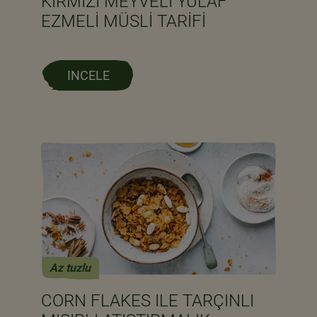
KIRMIZI MEYVELI YULAF
EZMELI MÜSLI TARIFI
INCELE
Az tuzlu
CORN FLAKES ILE TARÇINLI