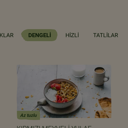
KLAR
DENGELI
HIZLI
TATLILAR
Az tuzlu