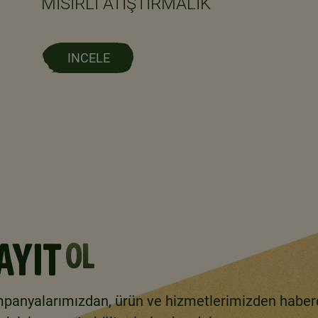
MISIRLI ATIŞTIRMALIK
INCELE
AYIT
OL
panyalarımızdan, ürün ve hizmetlerimizden haber