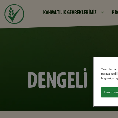
KAHVALTILIK GEVREKLERIMIZ
PR
DENGELI
Tanımlama bil
medya özellik
bilgileri; so
Tanımlama