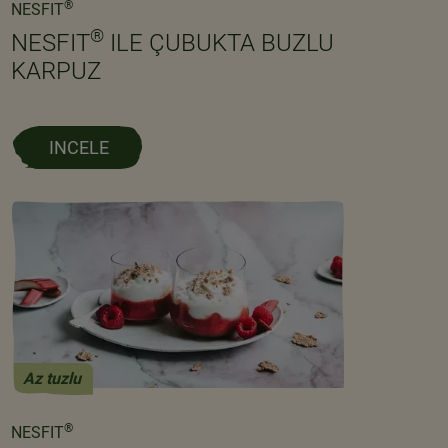
®
NESFIT
®
NESFIT
ILE ÇUBUKTA BUZLU
KARPUZ
INCELE
Az tuzlu
®
NESFIT