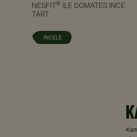
®
NESFIT
ILE DOMATES INCE
TART
INCELE
K
Kam