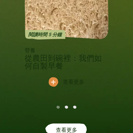
閱讀時間 5 分鐘
Previous
Next
營養
從農田到碗裡：我們如
何自製早餐
查看更多
查看更多