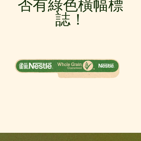
否有綠色橫幅標
誌！