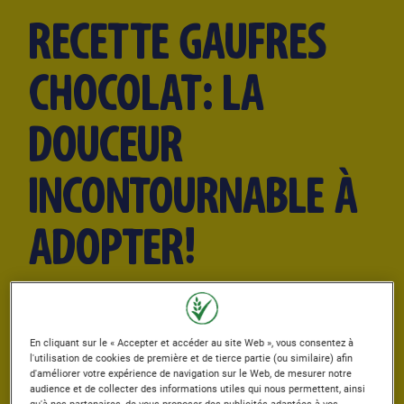
RECETTE GAUFRES
CHOCOLAT: LA
DOUCEUR
INCONTOURNABLE À
ADOPTER!
Publié: 05/03/2026
Author
Vo Nestlé Müesli
En cliquant sur le « Accepter et accéder au site Web », vous consentez à
l'utilisation de cookies de première et de tierce partie (ou similaire) afin
d'améliorer votre expérience de navigation sur le Web, de mesurer notre
TEMPS DE
TEMPS DE CUISSON
audience et de collecter des informations utiles qui nous permettent, ainsi