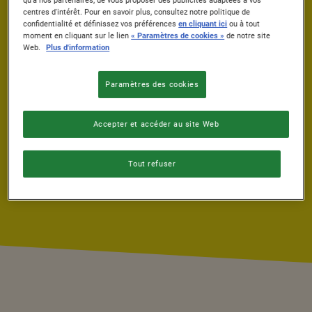
PRÉPARATION
qu'à nos partenaires, de vous proposer des publicités adaptées à vos
16 min.
centres d'intérêt. Pour en savoir plus, consultez notre politique de
0 min.
confidentialité et définissez vos préférences
en cliquant ici
ou à tout
moment en cliquant sur le lien
« Paramètres de cookies »
de notre site
Web.
Plus d'information
TEMPS DE CUISSON
NIVEAU DE FACILITÉ
0 min.
Facile
Paramètres des cookies
PORTIONS
Accepter et accéder au site Web
4
Tout refuser