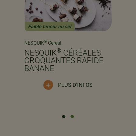
Faible teneur en sel
Previous
Next
®
NESQUIK
Cereal
®
NESQUIK
CÉRÉALES
CROQUANTES RAPIDE
BANANE
PLUS D'INFOS