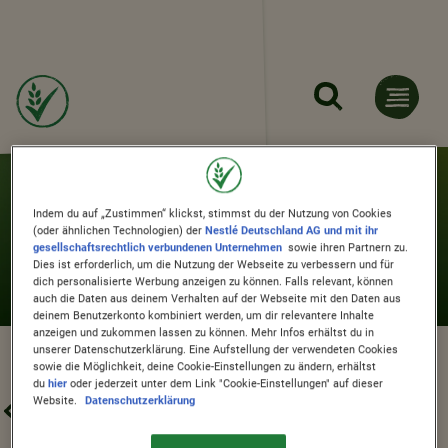
Direkt zum Inhalt
TOP NACHTISCH
Indem du auf „Zustimmen“ klickst, stimmst du der Nutzung von Cookies
(oder ähnlichen Technologien) der
Nestlé Deutschland AG und mit ihr
gesellschaftsrechtlich verbundenen Unternehmen
sowie ihren Partnern zu.
Dies ist erforderlich, um die Nutzung der Webseite zu verbessern und für
dich personalisierte Werbung anzeigen zu können. Falls relevant, können
auch die Daten aus deinem Verhalten auf der Webseite mit den Daten aus
deinem Benutzerkonto kombiniert werden, um dir relevantere Inhalte
anzeigen und zukommen lassen zu können. Mehr Infos erhältst du in
unserer Datenschutzerklärung. Eine Aufstellung der verwendeten Cookies
sowie die Möglichkeit, deine Cookie-Einstellungen zu ändern, erhältst
du
hier
oder jederzeit unter dem Link "Cookie-Einstellungen" auf dieser
Website.
Datenschutzerklärung
HEIT
SAISONAL
TOP NACHTISCH