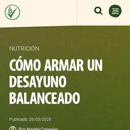
Pasar al contenido principal
NUTRICIÓN
CÓMO ARMAR UN
DESAYUNO
BALANCEADO
Publicado: 26/03/2026
Author
Por Nestlé Cereales