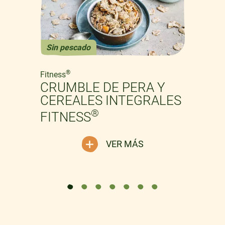
Sin pescado
Previous
Next
®
Fitness
CRUMBLE DE PERA Y
CEREALES INTEGRALES
®
FITNESS
VER MÁS