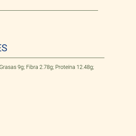
MENDRAS
Ver más
Ver más
ES
Grasas 9g; Fibra 2.78g; Proteína 12.48g;