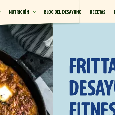
Pasar al contenido principal
NUTRICIÓN
BLOG DEL DESAYUNO
RECETAS
FRITT
DESA
FITNE