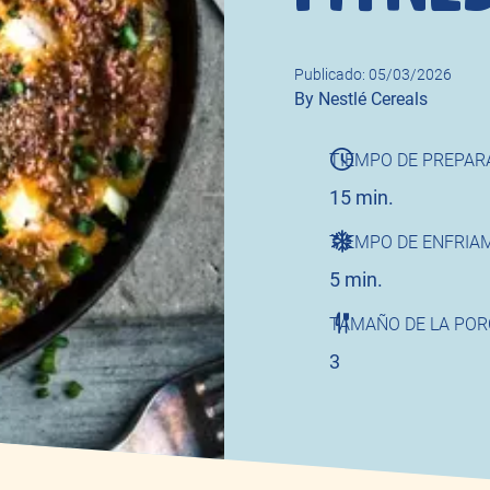
Publicado: 05/03/2026
Author
By Nestlé Cereals
TIEMPO DE PREPAR
15 min.
TIEMPO DE ENFRIA
5 min.
TAMAÑO DE LA POR
3