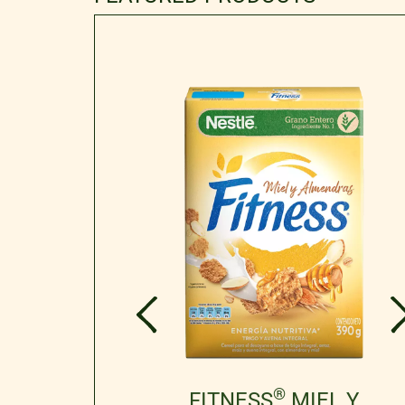
®
RIGINAL​
FITNESS
MIEL Y