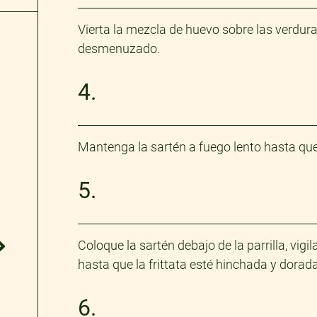
Vierta la mezcla de huevo sobre las verdura
desmenuzado.
4.
Mantenga la sartén a fuego lento hasta que 
5.
Coloque la sartén debajo de la parrilla, vig
hasta que la frittata esté hinchada y dorada
6.
®
FITNESS
ORIGINAL​
FITN