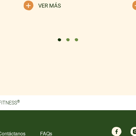
VER MÁS
®
 FITNESS
Contáctanos
FAQs