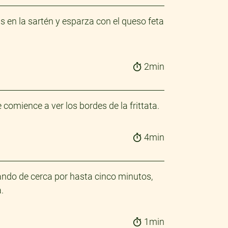
s en la sartén y esparza con el queso feta
2min
comience a ver los bordes de la frittata.
4min
ilando de cerca por hasta cinco minutos,
.
1min
®
®
ESS
MIEL Y
FITNESS
ORIGINA