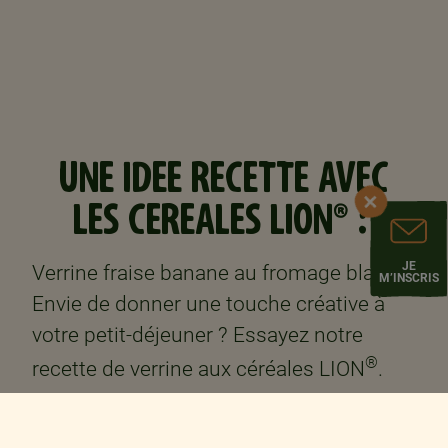
UNE IDEE RECETTE AVEC
LES CEREALES LION® :
JE
Verrine fraise banane au fromage blanc ​
M’INSCRIS
Envie de donner une touche créative à
votre petit-déjeuner ? Essayez notre
®
recette de verrine aux céréales LION
.​
​
INGRÉDIENTS : ​