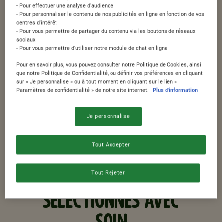
- Pour effectuer une analyse d'audience
Avec 41,4% de blé complet, ces céréales
- Pour personnaliser le contenu de nos publicités en ligne en fonction de vos
centres d'intérêt
sont sources naturelles de fibres. Un bol
- Pour vous permettre de partager du contenu via les boutons de réseaux
sociaux
®
de céréales LION
constitue un choix
- Pour vous permettre d'utiliser notre module de chat en ligne
idéal pour bien commencer la journée*. ​
Pour en savoir plus, vous pouvez consulter notre Politique de Cookies, ainsi
que notre Politique de Confidentialité, ou définir vos préférences en cliquant
sur « Je personnalise » ou à tout moment en cliquant sur le lien «
* Un petit déjeuner équilibré est
Paramètres de confidentialité » de notre site internet.
Plus d'information
constitué d’un produit céréalier, d’un fruit
Je personnalise
et d’un laitage.​
Tout Accepter
NOS INGRÉDIENTS
Tout Rejeter
SÉLECTIONNÉS AVEC
SOIN