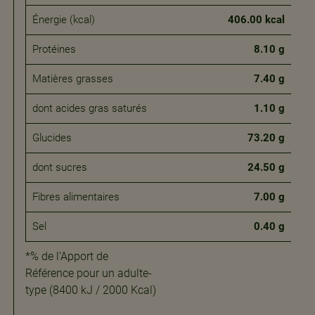
Énergie (kcal)
406.00 kcal
Protéines
8.10 g
Matières grasses
7.40 g
dont acides gras saturés​
1.10 g
Glucides
73.20 g
dont sucres
24.50 g
Fibres alimentaires
7.00 g
Sel
0.40 g
*% de l’Apport de
Référence pour un adulte-
type (8400 kJ / 2000 Kcal)