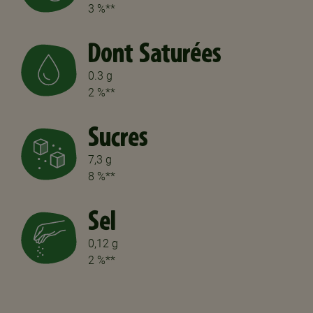
3 %**
Dont Saturées
0.3 g
2 %**
Sucres
7,3 g
8 %**
Sel
0,12 g
2 %**