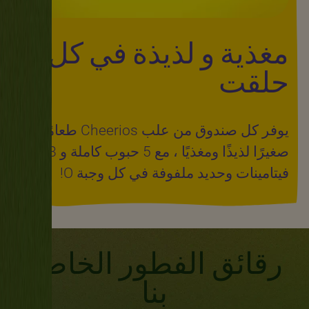
مغذية و لذيذة في كل
حلقت
يوفر كل صندوق من علب Cheerios طعامًا
صغيرًا لذيذًا ومغذيًا ، مع 5 حبوب كاملة و 8
فيتامينات وحديد ملفوفة في كل وجبة O!
رقائق الفطور الخاصة
بنا