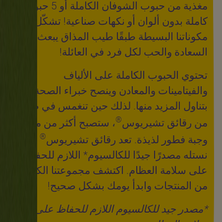
مغذية من حبوب الشوفان الكاملة أو 5 حبوب
كاملة بدون ألوان أو نكهات صناعية! تشكّل
مكوناتنا البسيطة طبقًا طيب المذاق يبعث
السعادة والحب لكل فرد في العائلة!
تحتوي الحبوب الكاملة على الألياف
والفيتامينات والمعادن وينصح خبراء الصحة
بتناول المزيد منها. لذلك حين تنغمس في طبق
®
من رقائق تشيريوس
، ستصبح أكثر من مجرد
®
وجبة فطور لذيذة. تعد رقائق تشيريوس
من
نستله مصدرًا جيدًا للكالسيوم* اللازم للحفاظ
على سلامة العظام. اكتشف مجموعتنا الكاملة
من المنتجات وابدأ يومك بشكل صحيح!
*مصدر جيد للكالسيوم اللازم للحفاظ على