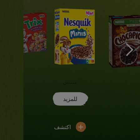
مينيس
للمزيد
اكتشف