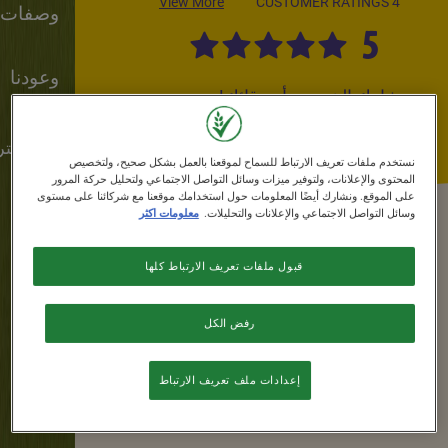
View More
4 CUSTOMER RATINGS
وصفات
5
وعودنا
شارك الخبر مع أصدقائك!
إشتر
نستخدم ملفات تعريف الارتباط للسماح لموقعنا بالعمل بشكل صحيح، ولتخصيص
المحتوى والإعلانات، ولتوفير ميزات وسائل التواصل الاجتماعي ولتحليل حركة المرور
على الموقع. ونشارك أيضًا المعلومات حول استخدامك موقعنا مع شركائنا على مستوى
وسائل التواصل الاجتماعي والإعلانات والتحليلات.
معلومات اكثر
قبول ملفات تعريف الارتباط كلها
نحن نؤمن عائلات أكثر سعادة وصحة، لذلك
نحاول المساعدة في جعل الصباح أكثر صحة
رفض الكل
ومتعة لجميع أفراد الأسرة بتناول رقائق حبوب
®
تشيريوس
المصنوعة من الحبوب الكاملة.
إعدادات ملف تعريف الارتباط