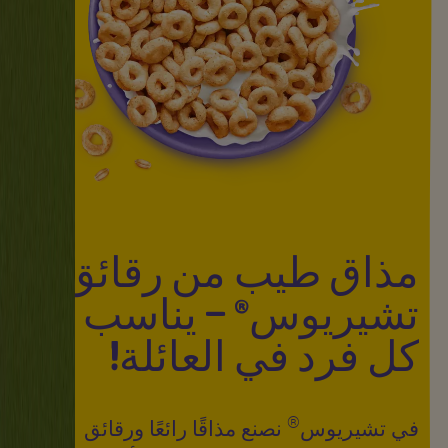
مذاق طيب من رقائق
تشيريوس® – يناسب
كل فرد في العائلة!
®
في تشيريوس
نصنع مذاقًا رائعًا ورقائق