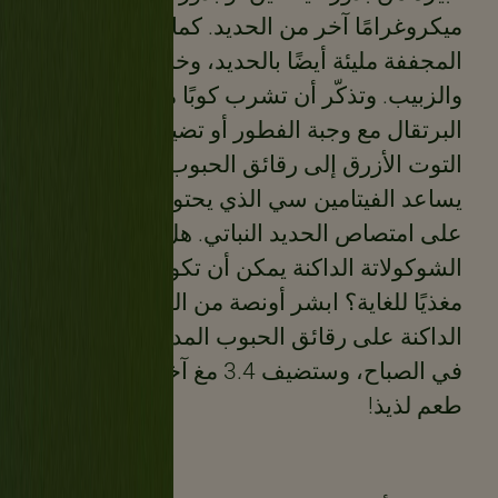
ميكروغرامًا آخر من الحديد. كما أن الفاكهة
المجففة مليئة أيضًا بالحديد، وخاصة المشمش
والزبيب. وتذكّر أن تشرب كوبًا من عصير
البرتقال مع وجبة الفطور أو تضيف بعض
التوت الأزرق إلى رقائق الحبوب التي تتناولها.
يساعد الفيتامين سي الذي يحتويه جسمك
على امتصاص الحديد النباتي. هل تعلم أن
الشوكولاتة الداكنة يمكن أن تكون عنصرًا
مغذيًا للغاية؟ ابشر أونصة من الشوكولاتة
الداكنة على رقائق الحبوب المدعمة من نستله
في الصباح، وستضيف 3.4 مغ آخر من الحديد.
طعم لذيذ!