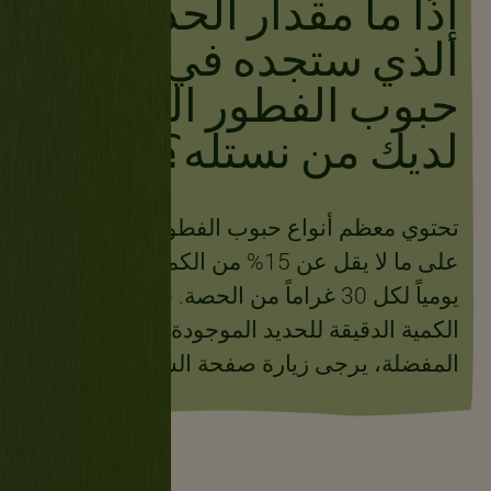
إذًا ما مقدار الحديد
الذي ستجده في رقائق
حبوب الفطور المفضلة
لديك من نستله؟
تحتوي معظم أنواع حبوب الفطور من نستله
على ما لا يقل عن 15% من الكمية الموصى بها
يومياً لكل 30 غراماً من الحصة. (للاطلاع على
الكمية الدقيقة للحديد الموجودة في وصفتك
المفضلة، يرجى زيارة صفحة السوق.)