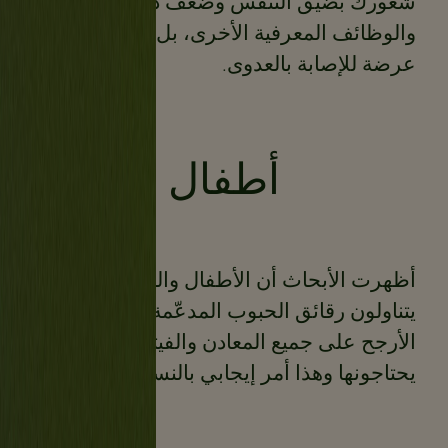
شعورك بضيق التنفس وضعف ذاكرتك
والوظائف المعرفية الأخرى، بل ويجعلك
عرضة للإصابة بالعدوى.
أطفال
أظهرت الأبحاث أن الأطفال والبالغين الذين
يتناولون رقائق الحبوب المدعّمة يحصلون على
الأرجح على جميع المعادن والفيتامينات التي
يحتاجونها وهذا أمر إيجابي بالنسبة لعائلتك.