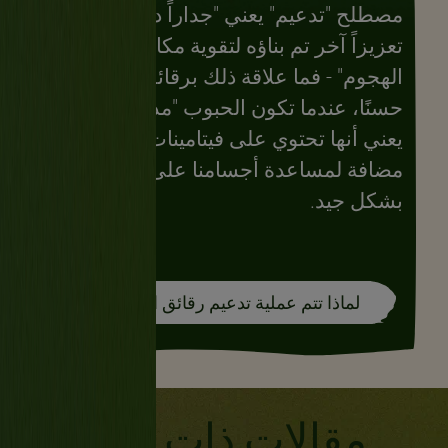
مصطلح "تدعيم" يعني "جداراً دفاعياً أو
تعزيزاً آخر تم بناؤه لتقوية مكان ضد
الهجوم" - فما علاقة ذلك برقائق الحبوب؟
حسنًا، عندما تكون الحبوب "مدعّمة"، فهذا
يعني أنها تحتوي على فيتامينات ومعادن
مضافة لمساعدة أجسامنا على العمل
بشكل جيد.
لماذا تتم عملية تدعيم رقائق الحبوب؟
مقالات ذات صلة