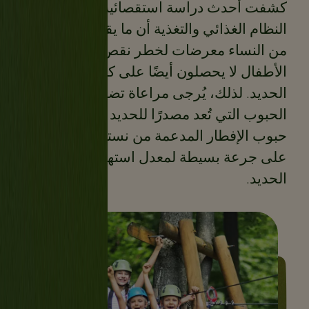
كشفت أحدث دراسة استقصائية وطنية عن
النظام الغذائي والتغذية أن ما يقرب من 25%
من النساء معرضات لخطر نقص الحديد وأن
الأطفال لا يحصلون أيضًا على كمية كافية من
الحديد. لذلك، يُرجى مراعاة تضمين رقائق
الحبوب التي تُعد مصدرًا للحديد مثل رقائق
حبوب الإفطار المدعمة من نستله للحصول
على جرعة بسيطة لمعدل استهلاكك من
الحديد.