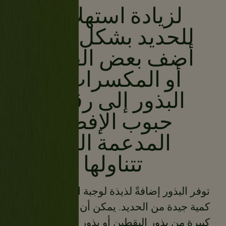
لزيادة استهلاكك
للحديد بشكل أكبر،
أضف بعض الفاكهة
أو المكسرات أو
البذور إلى رقائق
حبوب الإفطار
المدعمة التي
تتناولها
توفر البذور إضافةً لذيذة لوجبة الفطور وتمنح
كمية جيدة من الحديد. يمكن أن تضيف ملعقة
كبيرة من بذور اليقطين أو بذور الكتان