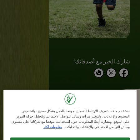
شارك الخبر مع أصدقائك!
نستخدم ملفات تعريف الارتباط للسماح لموقعنا بالعمل بشكل صحيح، ولتخصيص
المحتوى والإعلانات، ولتوفير ميزات وسائل التواصل الاجتماعي ولتحليل حركة المرور
على الموقع. ونشارك أيضًا المعلومات حول استخدامك موقعنا مع شركائنا على مستوى
يُعد الحديد أحد العناصر الغذائية الأساسية التي
وسائل التواصل الاجتماعي والإعلانات والتحليلات.
معلومات اكثر
تحتاجها أجسامنا للنمو والتطور. إنه نوع من