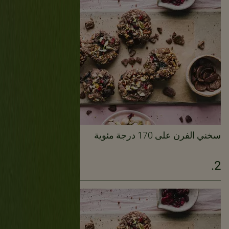
سخني الفرن على 170 درجة مئوية
2.
1دقيقة