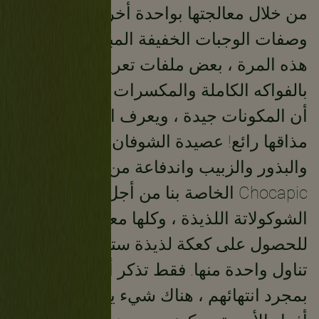
من خلال معالجتها بواحدة أخرى من
وصفات الوجبات الخفيفة المبتكرة لدينا؟
هذه المرة ، بعض ملفات تعريف الارتباط
بالفواكه الكاملة والمكسرات - حتى تعرف
أن المكونات جيدة ، ويعرف الأطفال أن
مذاقها رائع! عصيدة الشوفان والمكسرات
والبذور والزبيب واندفاعة من Nesquik
Chocapic الخاصة بنا من أجل قرمشة
الشوكولاتة اللذيذة ، وكلها معبأة مع العسل
للحصول على كعكة لذيذة ستجد صعوبة في
تناول واحدة منها. فقط تذكر أن تخفيهم
بمجرد انتهائهم ، هناك شيء يخبرنا أن بقية