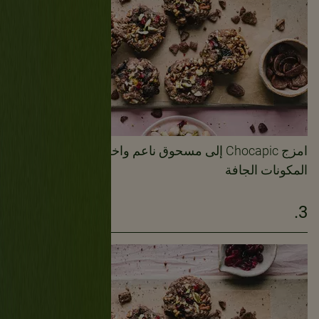
امزج Chocapic إلى مسحوق ناعم واخلطه مع جميع
المكونات الجافة
3.
1دقيقة