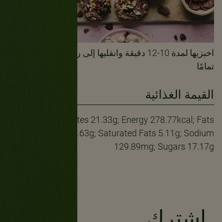
اخبزيها لمدة 10-12 دقيقة وانقليها إلى رف سلكي لتبرد
تمامًا
القيمة الغذائية
Carbohydrates 21.33g; Energy 278.77kcal; Fats
18.89g; Protein 7.63g; Saturated Fats 5.11g; Sodium
129.89mg; Sugars 17.17g
إشترك