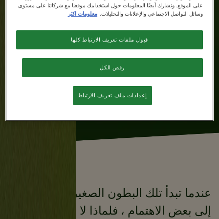
على الموقع. ونشارك أيضًا المعلومات حول استخدامك موقعنا مع شركائنا على مستوى
0 دقيقة
سهل
وسائل التواصل الاجتماعي والإعلانات والتحليلات.
معلومات اكثر
عدد الحصص
قبول ملفات تعريف الارتباط كلها
8
رفض الكل
إعدادات ملف تعريف الارتباط
عندما تبدأ تلك البطون الصغيرة في التوق
إلى بعض الاهتمام ، فلماذا لا تجعلها سعيدة