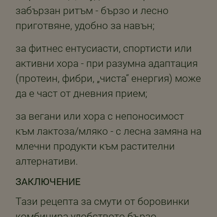
забързан ритъм - бързо и лесно
приготвяне, удобно за навън;
за фитнес ентусиасти, спортисти или
активни хора - при разумна адаптация
(протеин, фибри, „чиста“ енергия) може
да е част от дневния прием;
за вегани или хора с непоносимост
към лактоза/мляко - с лесна замяна на
млечни продукти към растителни
алтернативи.
ЗАКЛЮЧЕНИЕ
Тази рецепта за смути от боровинки
комбинира удобството бързо