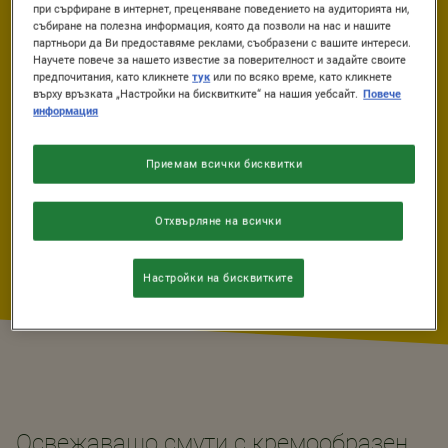
при сърфиране в интернет, преценяване поведението на аудиторията ни,
ВРЕМЕ ЗА
НИВО НА
събиране на полезна информация, която да позволи на нас и нашите
ОХЛАЖДАНЕ
ТРУДНОСТ
партньори да Ви предоставяме реклами, съобразени с вашите интереси.
Научете повече за нашето известие за поверителност и задайте своите
0 min.
Лесна
предпочитания, като кликнете
тук
или по всяко време, като кликнете
върху връзката „Настройки на бисквитките“ на нашия уебсайт.
Повече
информация
ПОРЦИИ
1
Приемам всички бисквитки
Отхвърляне на всички
Настройки на бисквитките
Освежаващо смути с кремообразен