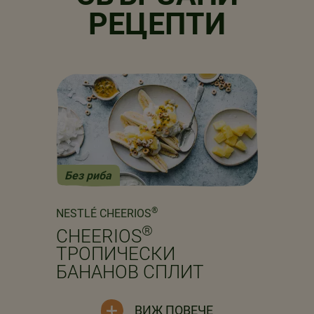
РЕЦЕПТИ
Без риба
Previous
Next
®
NESTLÉ CHEERIOS
®
CHEERIOS
ТРОПИЧЕСКИ
БАНАНОВ СПЛИТ
ВИЖ ПОВЕЧЕ