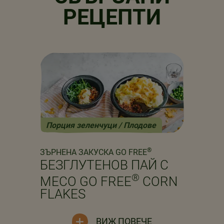
РЕЦЕПТИ
Порция зеленчуци / Плодове
Previous
Next
®
ЗЪРНЕНА ЗАКУСКА GO FREE
БЕЗГЛУТЕНОВ ПАЙ С
®
МЕСО GO FREE
CORN
FLAKES
ВИЖ ПОВЕЧЕ