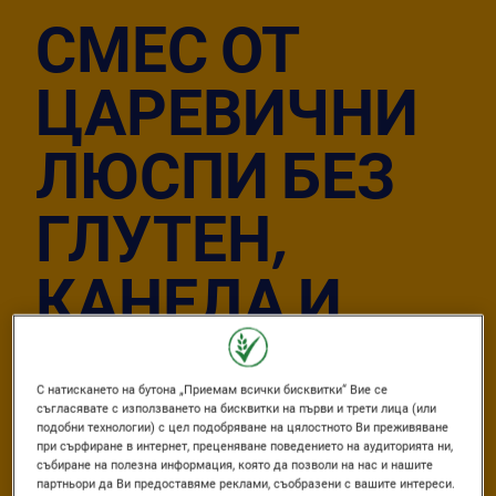
СМЕС ОТ
ЦАРЕВИЧНИ
ЛЮСПИ БЕЗ
ГЛУТЕН,
КАНЕЛА И
МЕД GO FREE®
С натискането на бутона „Приемам всички бисквитки“ Вие се
съгласявате с използването на бисквитки на първи и трети лица (или
подобни технологии) с цел подобряване на цялостното Ви преживяване
Публикувано: 29/07/2026
при сърфиране в интернет, преценяване поведението на аудиторията ни,
събиране на полезна информация, която да позволи на нас и нашите
Author
От Nestlé Зърнени
партньори да Ви предоставяме реклами, съобразени с вашите интереси.