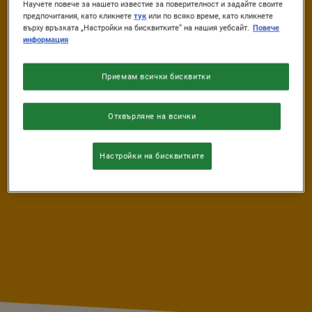
Научете повече за нашето известие за поверителност и задайте своите
предпочитания, като кликнете
тук
или по всяко време, като кликнете
ВРЕМЕ ЗА
ВРЕМЕ ЗА
върху връзката „Настройки на бисквитките“ на нашия уебсайт.
Повече
ПОДГОТОВКА
ПРИГОТВЯНЕ
информация
0 min.
22 min.
Приемам всички бисквитки
ВРЕМЕ ЗА
НИВО НА
ОХЛАЖДАНЕ
ТРУДНОСТ
Отхвърляне на всички
10 min.
Лесна
Настройки на бисквитките
ПОРЦИИ
12