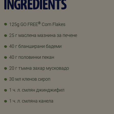
INGREDIENTS
®
125g GO FREE
Corn Flakes
25 г маслена мазнина за печене
40 г бланширани бадеми
40 г половинки пекан
20 г тъмна захар мусковадо
30 мл кленов сироп
1 ч. л. смлян джинджифил
1 ч. л. смляна канела