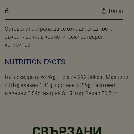
6.
10min
Оставете настрана да се охлади, след което
съхранявайте в херметически затворен
контейнер
NUTRITION FACTS
Въглехидрати 62.9g; Енергия 292.38kcal; Мазнини
4.81g; влакно 1.41g; протеин 2.22g; Наситени
мазнини 0.54g; натрий 84.51mg; Захар 50.71g
СВЪРЗАНИ