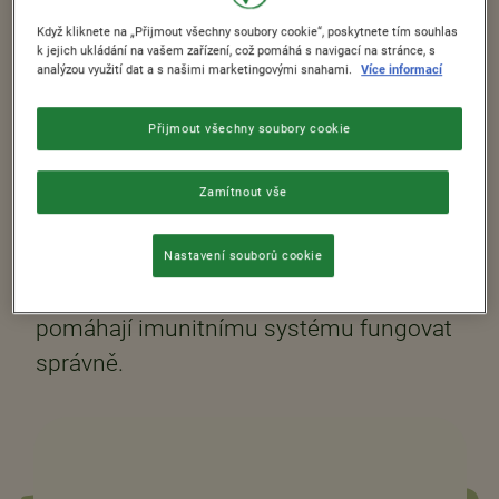
dobrého zdraví.
Když kliknete na „Přijmout všechny soubory cookie“, poskytnete tím souhlas
k jejich ukládání na vašem zařízení, což pomáhá s navigací na stránce, s
analýzou využití dat a s našimi marketingovými snahami.
Více informací
K jeho správnému fungování můžete
přispět vyváženou stravou. Začít den
Přijmout všechny soubory cookie
celozrnnými cereáliemi Nestlé je jedním
ze způsobů, jak přispět k normální funkci
Zamítnout vše
imunitního systému. Mnohé celozrnné
cereálie Nestlé jsou obohaceny o
Nastavení souborů cookie
důležité vitamíny a minerální látky, které
pomáhají imunitnímu systému fungovat
správně.