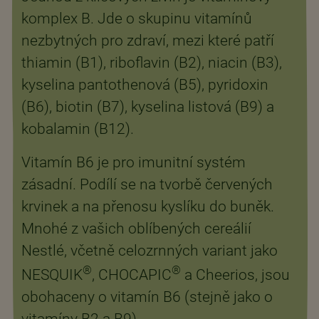
komplex B. Jde o skupinu vitamínů
nezbytných pro zdraví, mezi které patří
thiamin (B1), riboflavin (B2), niacin (B3),
kyselina pantothenová (B5), pyridoxin
(B6), biotin (B7), kyselina listová (B9) a
kobalamin (B12).
Vitamín B6 je pro imunitní systém
zásadní. Podílí se na tvorbě červených
krvinek a na přenosu kyslíku do buněk.
Mnohé z vašich oblíbených cereálií
Nestlé, včetně celozrnných variant jako
®
®
NESQUIK
, CHOCAPIC
a Cheerios, jsou
obohaceny o vitamín B6 (stejně jako o
vitamíny B2 a B9).