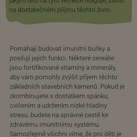
jakým tělo na tyto vetřelce reaguje, závisí
na dostatečném příjmu těchto živin.
Pomáhají budovat imunitní buňky a
posilují jejich funkci. Některé cereálie
jsou fortifikované vitamíny a minerály,
aby vám pomohly zvýšit příjem těchto
základních stavebních kamenů. Pokud je
zkombinujete s dostatkem spánku,
cvičením a udržením nízké hladiny
stresu, budete na správné cestě ke
zdravému imunitnímu systému.
Samozřejmě všichni víme, že pro děti je