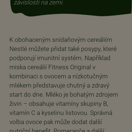
závislosti na zemi.
K obohaceným snídaňovým cereáliím
Nestlé můžete přidat také posypy, které
podporují imunitní systém. Například
miska cereálií Fitness Original v
kombinaci s ovocem a nízkotučným
mlékem představuje chutný a zdravý
start do dne. Mléko je bohatým zdrojem
živin – obsahuje vitamíny skupiny B,
vitamín C a kyselinu listovou. Správná
volba ovoce pak může dodat další
nutriční benefit. Pomeranče a další