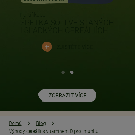
Fortifikace
ŠPETKA SOLI VE SLANÝCH
I SLADKÝCH CEREÁLIÍCH
ZJISTĚTE VÍCE
ZOBRAZIT VÍCE
Domů
Blog
Výhody cereálií s vitamínem D pro imunitu