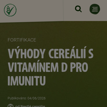
Přejít k hlavnímu obsahu
FORTIFIKACE
VÝHODY CEREÁLIÍ S
VITAMÍNEM D PRO
IMUNITU
Publikováno: 04/06/2026
Author
od Nestlé cereálie