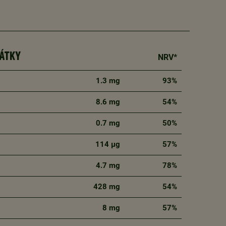
LÁTKY
NRV*
1.3 mg
93%
8.6 mg
54%
0.7 mg
50%
114 μg
57%
4.7 mg
78%
428 mg
54%
8 mg
57%