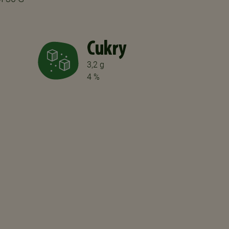
Cukry
3,2 g
4 %