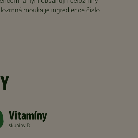
ncemi a nyní obsahují i celozrnný
elozrnná mouka je ingredience číslo
TY
Vitamíny
skupiny B