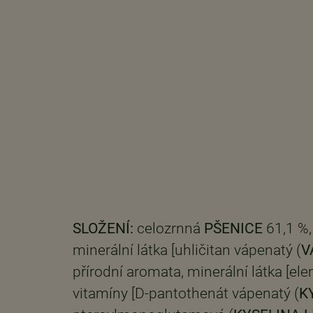
SLOŽENÍ:
celozrnná
PŠENICE
61,1 %
minerální látka [uhličitan vápenatý (
V
přírodní aromata, minerální látka [ele
vitamíny [D-pantothenát vápenatý (
K