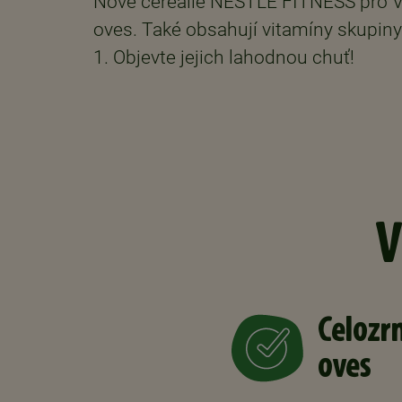
Nové cereálie NESTLÉ FITNESS pro Vá
oves. Také obsahují vitamíny skupiny
1. Objevte jejich lahodnou chuť!
V
Celozr
oves