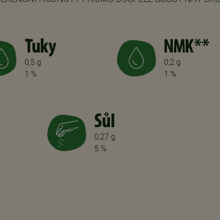
Tuky
NMK**
0,5 g
0,2 g
1 %
1 %
Sůl
0,27 g
5 %