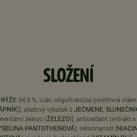
SLOŽENÍ
,
RÝŽE
34,5 %, cukr, oligofruktóza (rostlinná vlákn
ÁPNÍK
)], sladový výtažek z
JEČMENE
,
SLUNEČNI
mentární železo (
ŽELEZO
)], antioxidant (extrak
YSELINA PANTOTHENOVÁ
), nikotinamid (
NIACI