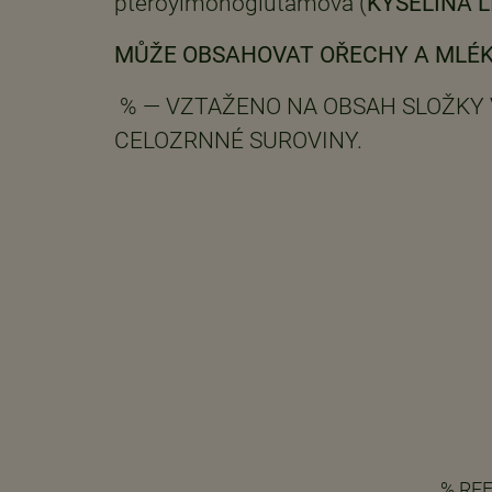
pteroylmonoglutamová (
KYSELINA 
MŮŽE OBSAHOVAT OŘECHY A MLÉK
% — VZTAŽENO NA OBSAH SLOŽKY V
CELOZRNNÉ SUROVINY.
% RE