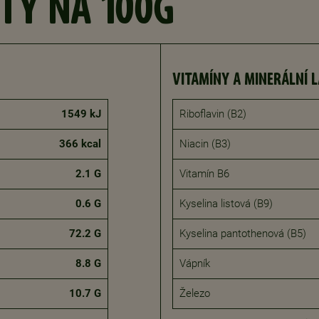
TY NA 100G
VITAMÍNY A MINERÁLNÍ 
1549 kJ
Riboflavin (B2)
366 kcal
Niacin (B3)
2.1 G
Vitamín B6
0.6 G
Kyselina listová (B9)
72.2 G
Kyselina pantothenová (B5)
8.8 G
Vápník
10.7 G
Železo