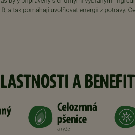
s byly připraveny s chutnými vybranými ingredie
 B, a tak pomáhají uvolňovat energii z potravy. C
LASTNOSTI A BENEFI
Celozrnná
nný
pšenice
a rýže