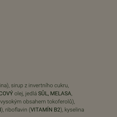
ina), sirup z invertního cukru,
COVÝ
olej, jedlá
SŮL, MELASA
,
t s vysokým obsahem tokoferolů),
N
), riboflavin (
VITAMÍN B2
), kyselina