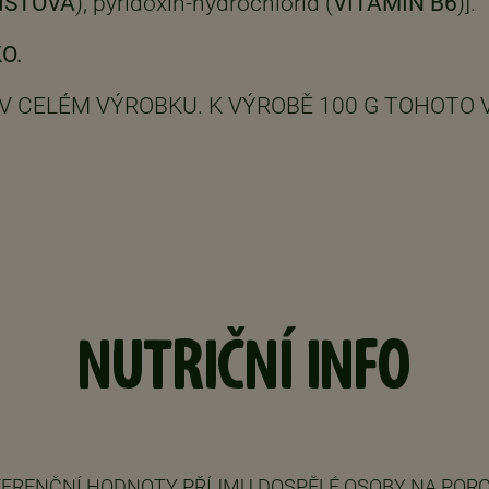
LISTOVÁ
), pyridoxin-hydrochlorid (
VITAMÍN B6
)].
O.
 CELÉM VÝROBKU. K VÝROBĚ 100 G TOHOTO V
NUTRIČNÍ INFO
FERENČNÍ HODNOTY PŘÍJMU DOSPĚLÉ OSOBY NA PORCI