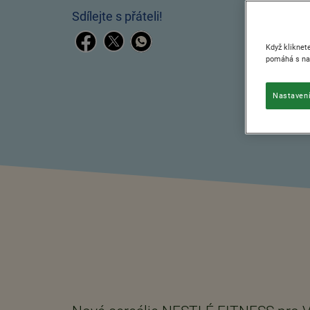
Sdílejte s přáteli!
Když kliknet
pomáhá s nav
Nastavení