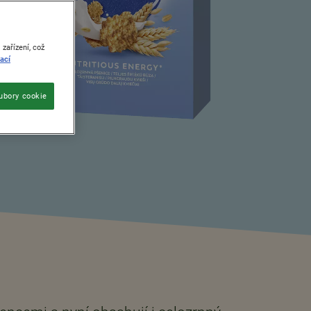
zařízení, což
ací
ubory cookie