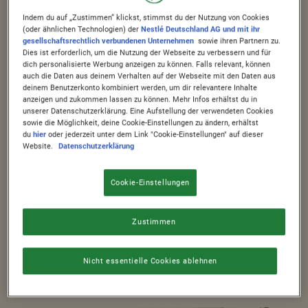
Indem du auf „Zustimmen“ klickst, stimmst du der Nutzung von Cookies
(oder ähnlichen Technologien) der
Nestlé Deutschland AG und mit ihr
gesellschaftsrechtlich verbundenen Unternehmen
sowie ihren Partnern zu.
Dies ist erforderlich, um die Nutzung der Webseite zu verbessern und für
dich personalisierte Werbung anzeigen zu können. Falls relevant, können
auch die Daten aus deinem Verhalten auf der Webseite mit den Daten aus
deinem Benutzerkonto kombiniert werden, um dir relevantere Inhalte
anzeigen und zukommen lassen zu können. Mehr Infos erhältst du in
unserer Datenschutzerklärung. Eine Aufstellung der verwendeten Cookies
sowie die Möglichkeit, deine Cookie-Einstellungen zu ändern, erhältst
du
hier
oder jederzeit unter dem Link "Cookie-Einstellungen" auf dieser
Website.
Datenschutzerklärung
Unter 300 kcal
Cookie-Einstellungen
®
Findet eure FITNESS
!
FITNESS GOJI BERRY
Zustimmen
VOLLKORNKEKSE
Nicht essentielle Cookies ablehnen
MEHR ANZEIGEN