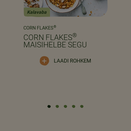
Kalavaba
Previous
Next
®
CORN FLAKES
®
CORN FLAKES
MAISIHELBE SEGU
LAADI ROHKEM