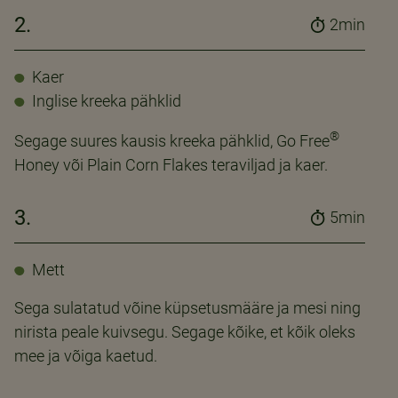
2.
2min
Kaer
Inglise kreeka pähklid
®
Segage suures kausis kreeka pähklid, Go Free
Honey või Plain Corn Flakes teraviljad ja kaer.
3.
5min
Mett
Sega sulatatud võine küpsetusmääre ja mesi ning
nirista peale kuivsegu. Segage kõike, et kõik oleks
mee ja võiga kaetud.