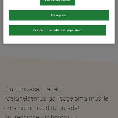
Privaatsussätted
SERVINGS
6
Aktsepteeri
Keeldu mitteolulistest küpsistest
Gluteenivaba marjade
kaerahelbemüsliga lisage oma müslile
oma hommikuid turgutada!
Suurepärane viis hommiku