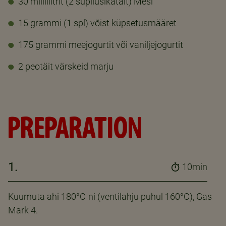
30 milliliitrit (2 supilusikatäit) Mesi
15 grammi (1 spl) võist küpsetusmääret
175 grammi meejogurtit või vaniljejogurtit
2 peotäit värskeid marju
PREPARATION
1.
10min
Kuumuta ahi 180°C-ni (ventilahju puhul 160°C), Gas
Mark 4.