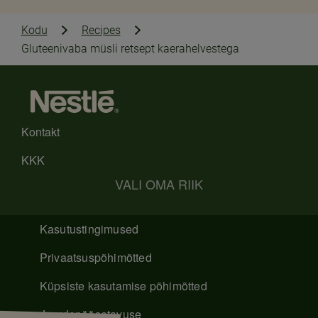
Kodu
Recipes
Gluteenivaba müsli retsept kaerahelvestega
Kontakt
KKK
VALI OMA RIIK
Kasutustingimused
Privaatsuspõhimõtted
Küpsiste kasutamise põhimõtted
Juurdepääsetavuse