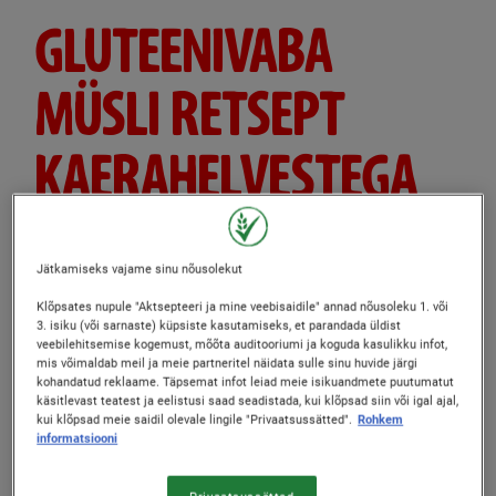
GLUTEENIVABA
MÜSLI RETSEPT
KAERAHELVESTEGA
Avaldas: 06/08/2026
Jätkamiseks vajame sinu nõusolekut
Author
Nestle Hommikusöögihelbed
Klõpsates nupule "Aktsepteeri ja mine veebisaidile" annad nõusoleku 1. või
3. isiku (või sarnaste) küpsiste kasutamiseks, et parandada üldist
PREPARATION TIME
COOKING TIME
veebilehitsemise kogemust, mõõta auditooriumi ja koguda kasulikku infot,
mis võimaldab meil ja meie partneritel näidata sulle sinu huvide järgi
12 min.
27 min.
kohandatud reklaame. Täpsemat infot leiad meie isikuandmete puutumatut
käsitlevast teatest ja eelistusi saad seadistada, kui klõpsad siin või igal ajal,
kui klõpsad meie saidil olevale lingile "Privaatsussätted".
Rohkem
COOLING TIME
SKILL LEVEL
informatsiooni
0 min.
Vahepealne