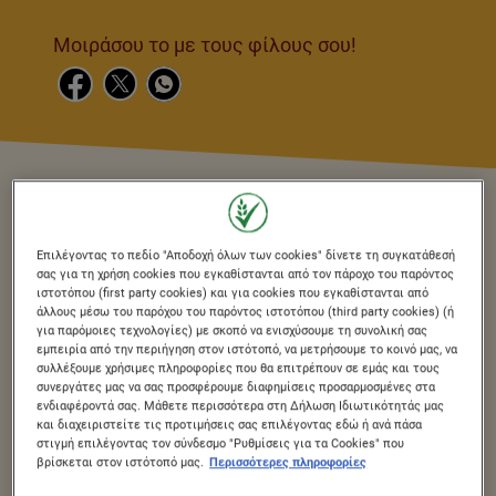
Μοιράσου το με τους φίλους σου!
Επιλέγοντας το πεδίο "Αποδοχή όλων των cookies" δίνετε τη συγκατάθεσή
σας για τη χρήση cookies που εγκαθίστανται από τον πάροχο του παρόντος
Ο ΜΟΝΑΔΙΚΌΣ
ιστοτόπου (first party cookies) και για cookies που εγκαθίστανται από
άλλους μέσω του παρόχου του παρόντος ιστοτόπου (third party cookies) (ή
ΣΥΝΔΥΑΣΜΌΣ
για παρόμοιες τεχνολογίες) με σκοπό να ενισχύσουμε τη συνολική σας
εμπειρία από την περιήγηση στον ιστότοπό, να μετρήσουμε το κοινό μας, να
συλλέξουμε χρήσιμες πληροφορίες που θα επιτρέπουν σε εμάς και τους
ΣΟΚΟΛΆΤΑΣ ΚΑΙ
συνεργάτες μας να σας προσφέρουμε διαφημίσεις προσαρμοσμένες στα
ενδιαφέροντά σας. Μάθετε περισσότερα στη Δήλωση Ιδιωτικότητάς μας
ΚΑΡΑΜΈΛΑΣ,
και διαχειριστείτε τις προτιμήσεις σας επιλέγοντας εδώ ή ανά πάσα
στιγμή επιλέγοντας τον σύνδεσμο "Ρυθμίσεις για τα Cookies" που
ΠΟΥ ΣΕ ΚΆΝΕΙ
βρίσκεται στον ιστότοπό μας.
Περισσότερες πληροφορίες