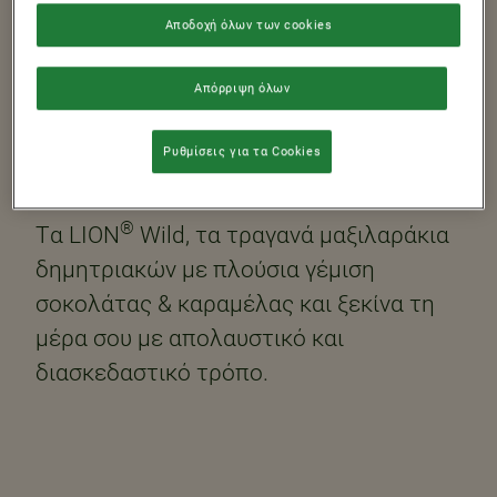
ΝΑ… ΒΡΥΧΆΣΑΙ!
Αποδοχή όλων των cookies
ΓΙΑ ΑΓΡΙΑ
Απόρριψη όλων
ΑΠΟΛΑΥΣΗ ΣΤΟ
Ρυθμίσεις για τα Cookies
ΠΡΩΙΝΌ ΣΟΥ!
®
Tα LION
Wild, τα τραγανά μαξιλαράκια
δημητριακών με πλούσια γέμιση
σοκολάτας & καραμέλας και ξεκίνα τη
μέρα σου με απολαυστικό και
διασκεδαστικό τρόπο.