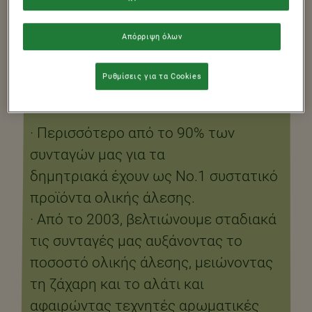
ΠΡΩΙΝΟ
Απόρριψη όλων
ΚΑΛΥΤΕΡΟ ΑΠΟ
ΤΟ 2003
Ρυθμίσεις για τα Cookies
· Περισσότερο από το 90% των
συνταγών μας για τα
δημητριακά έχουν ως Νο.1 συστατικό
προϊόντα ολικής άλεσης. ​
​· Από το 2003, βελτιώνουμε σταδιακά
τις συνταγές μας αυξάνοντας το
ποσοστό ολικής άλεσης, μειώνοντας
τη ζάχαρη και το αλάτι και
αφαιρώντας τεχνητές αρωματικές