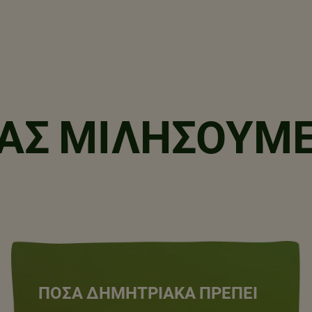
έως 30 g για τα παιδιά και 30 έως
 για τους ενήλικες. Για να είστε
ουροι για το συγκεκριμένο προϊόν,
γξτε τη συσκευασία. Διαβάστε
ισσότερα εδώ.
ΑΣ ΜΙΛΉΣΟΥΜ