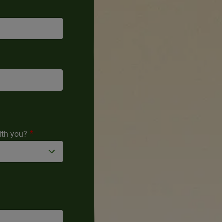
ith you?