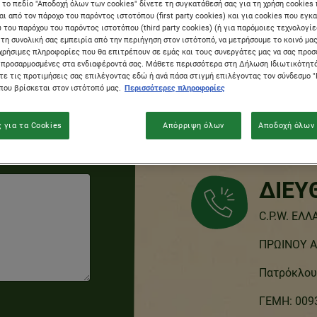
 το πεδίο "Αποδοχή όλων των cookies" δίνετε τη συγκατάθεσή σας για τη χρήση cookies
ι από τον πάροχο του παρόντος ιστοτόπου (first party cookies) και για cookies που εγκ
του παρόχου του παρόντος ιστοτόπου (third party cookies) (ή για παρόμοιες τεχνολογίε
ΕΞΥΠ
τη συνολική σας εμπειρία από την περιήγηση στον ιστότοπό, να μετρήσουμε το κοινό μας
χρήσιμες πληροφορίες που θα επιτρέπουν σε εμάς και τους συνεργάτες μας να σας προ
 προσαρμοσμένες στα ενδιαφέροντά σας. Μάθετε περισσότερα στη Δήλωση Ιδιωτικότητά
ΚΑΤΑ
ίτε τις προτιμήσεις σας επιλέγοντας εδώ ή ανά πάσα στιγμή επιλέγοντας τον σύνδεσμο "
about?
 που βρίσκεται στον ιστότοπό μας.
Περισσότερες πληροφορίες
Από σταθερ
 have a complaint
 για τα Cookies
Απόρριψη όλων
Αποδοχή όλων 
Από κινητό
ΔΙΕΥ
C.P.W. ΕΛ
ΠΡΩΙΝΟΥ Α.
Πατρόκλου 
ΓΕΜΗ: 009