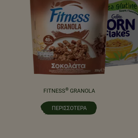
®
FITNESS
GRANOLA
ΣΑ ΔΗΜΗΤΡΙΑΚΆ ΠΡΈΠΕΙ
ΠΕΡΙΣΣΌΤΕΡΑ
 ΤΡΏΩ ΚΆΘΕ ΜΈΡΑ;
εικτική μερίδα δημητριακών είναι: