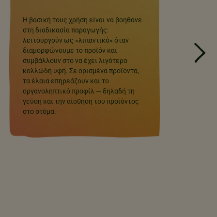
Περίπο
προϊόν
στα πε
μας χρ
ποσότη
δεν επ
περιεκ
στα προ
ΓΙΑΤΊ ΥΠΆΡΧΟΥΝ ΈΛΑΙΑ ΣΤΑ
ΔΗΜΗΤΡΙΑΚΆ ΣΑΣ;
Η βασική τους χρήση είναι να βοηθάνε
στη διαδικασία παραγωγής:
λειτουργούν ως «λιπαντικό» όταν