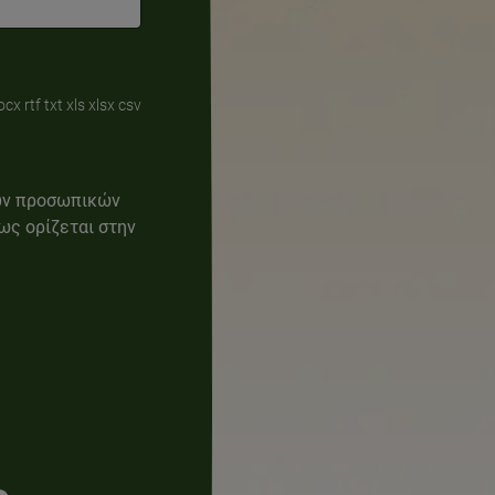
 rtf txt xls xlsx csv
ων προσωπικών
ως ορίζεται στην