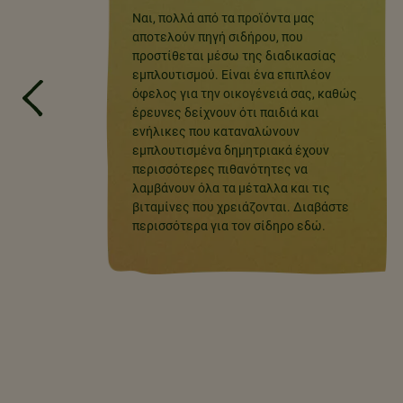
ών
σμένα
γματος
τε
ς ανά
πό τα
ΠΕΡΙΈΧΟΥΝ ΤΑ ΔΗΜΗΤΡΙΑΚΆ
ΠΡΩΙΝΟΎ NESTLÉ ΣΊΔΗΡΟ;
Ναι, πολλά από τα προϊόντα μας
αποτελούν πηγή σιδήρου, που
προστίθεται μέσω της διαδικασίας
εμπλουτισμού. Είναι ένα επιπλέον