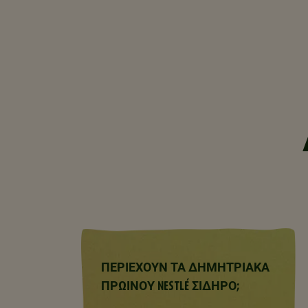
25 
45 g
σίγ
ελέ
περ
 Η