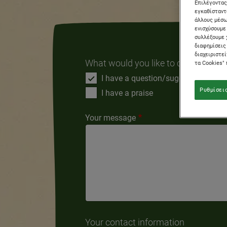
Επιλέγοντας
εγκαθίσταντα
άλλους μέσω 
ενισχύσουμε 
συλλέξουμε 
διαφημίσεις
διαχειριστε
What would you like to contact us 
τα Cookies"
I have a question/suggestion
I
Ρυθμίσεις
I have a praise
Your message
Your contact information