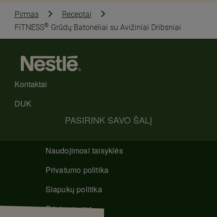
Pirmas
Receptai
®
FITNESS
Grūdų Batonėliai su Avižiniai Dribsniai
Kontaktai
DUK
PASIRINK SAVO ŠALĮ
Naudojimosi taisyklės
Privatumo politika
Slapukų politika
Prieinamumo