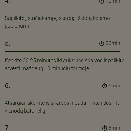
4.
10min
Supilkite į stačiakampę skardą, išklotą kepimo
popieriumi
5.
30min
Kepkite 20-25 minutes iki auksinės spalvos ir palikite
atvėsti maždaug 10 minučių formoje.
6.
5min
Atsargiai iškelkite iš skardos ir padalinkite į dešimt
vienodų batonėlių
7.
5min