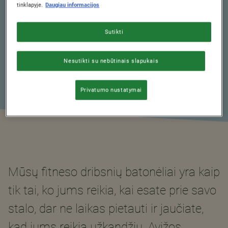
tinklapyje.
Daugiau informacijos
SERVINGS
10
Sutikti
Nesutikti su nebūtinais slapukais
Privatumo nustatymai
Mūsų fitneso dribsnių batonėliai yra kaip
tik tai, ko jums reikia, kai esate prie savo
stalo, dar ne laikas pietauti ir jaučiate,
kad jums reikia užkandžių. Avižos,