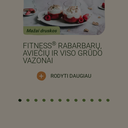
Mažai druskos
Previous
Next
®
FITNESS
RABARBARŲ,
AVIEČIŲ IR VISO GRŪDO
VAZONAI
RODYTI DAUGIAU