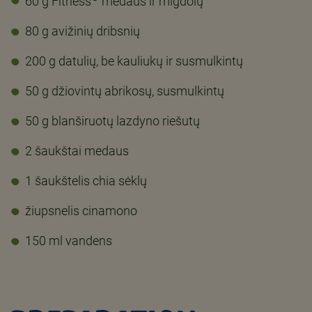
60 g Fitness
medaus ir migdolų
80 g avižinių dribsnių
200 g datulių, be kauliukų ir susmulkintų
50 g džiovintų abrikosų, susmulkintų
50 g blanširuotų lazdyno riešutų
2 šaukštai medaus
1 šaukštelis chia sėklų
žiupsnelis cinamono
150 ml vandens