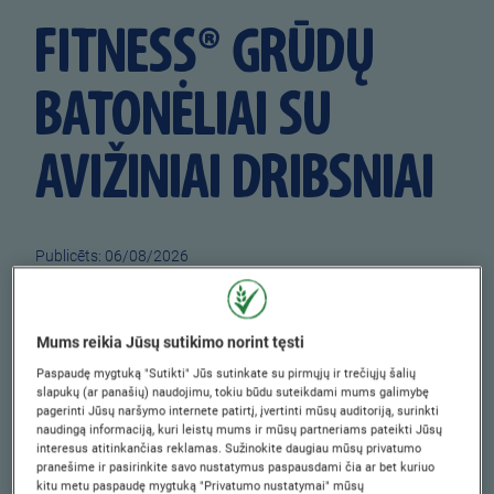
FITNESS® GRŪDŲ
BATONĖLIAI SU
AVIŽINIAI DRIBSNIAI
Publicēts: 06/08/2026
Author
Nestlé Dribsnai
PREPARATION TIME
COOKING TIME
Mums reikia Jūsų sutikimo norint tęsti
Paspaudę mygtuką "Sutikti" Jūs sutinkate su pirmųjų ir trečiųjų šalių
5 min.
45 min.
slapukų (ar panašių) naudojimu, tokiu būdu suteikdami mums galimybę
pagerinti Jūsų naršymo internete patirtį, įvertinti mūsų auditoriją, surinkti
COOLING TIME
SKILL LEVEL
naudingą informaciją, kuri leistų mums ir mūsų partneriams pateikti Jūsų
interesus atitinkančias reklamas. Sužinokite daugiau mūsų privatumo
0 min.
Lengva
pranešime ir pasirinkite savo nustatymus paspausdami čia ar bet kuriuo
kitu metu paspaudę mygtuką "Privatumo nustatymai" mūsų