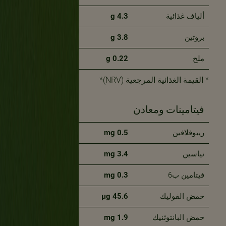
ألياف غذائية
4.3 g
15%
بروتين
3.8 g
8%
ملح
0.22 g
4%
* القيمة الغذائية المرجعية (NRV)*
فيتامينات ومعادن
NRV*
ريبوفلافين
0.5 mg
43%
نياسين
3.4 mg
23%
فيتامين ب6
0.3 mg
22%
حمض الفوليك
45.6 μg
19%
حمض البانتوثنيك
1.9 mg
38%