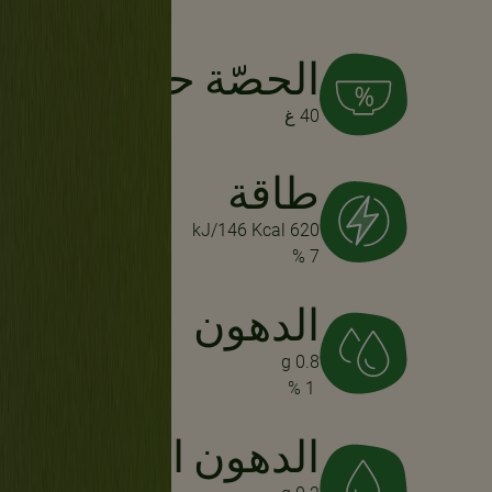
الحصّة حجم
40 غ
طاقة
620 kJ/146 Kcal
7 %
الدهون
0.8 g
1 %
الدهون المشبعة