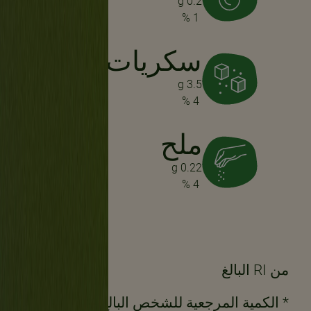
0.2 g
1 %
سكريات كلية
3.5 g
4 %
ملح
0.22 g
4 %
من RI البالغ
* الكمية المرجعية للشخص البالغ المتوسط