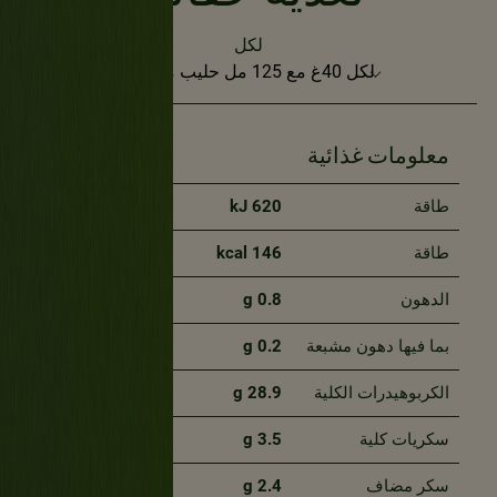
لكل
معلومات غذائية
NRV*
طاقة
620 kJ
طاقة
146 kcal
الدهون
0.8 g
1%
بما فيها دهون مشبعة
0.2 g
1%
الكربوهيدرات الكلية
28.9 g
11%
سكريات كلية
3.5 g
سكر مضاف
2.4 g
5%