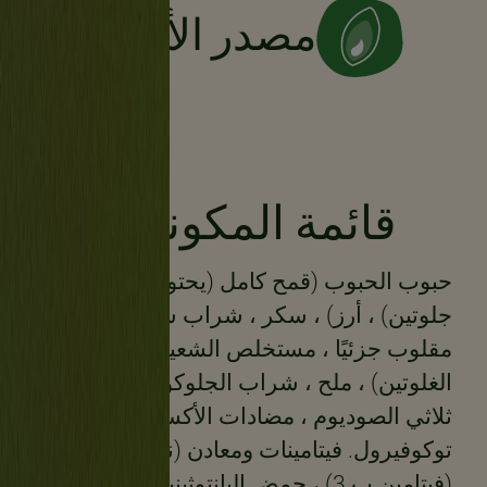
مصدر الألياف
قائمة المكونات :
حبوب الحبوب (قمح كامل (يحتوي على
جلوتين) ، أرز) ، سكر ، شراب سكر بني
مقلوب جزئيًا ، مستخلص الشعير (يحتوي على
الغلوتين) ، ملح ، شراب الجلوكوز ، فوسفات
ثلاثي الصوديوم ، مضادات الأكسدة:
توكوفيرول. فيتامينات ومعادن (نياسين
(فيتامين ب 3) ، حمض البانتوثينيك ، ريبوفلافين