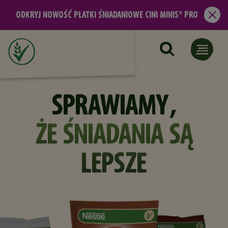
Przejdź do treści
RYJ NOWOŚĆ PŁATKI ŚNIADANIOWE CINI MINIS® PROTEIN
Zam
SPRAWIAMY,
ŻE ŚNIADANIA SĄ
LEPSZE