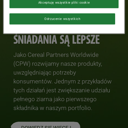
Akceptuję wszystkie pliki cookie
Odrzucenie wszystkich
SPRAWIAMY, ŻE
ŚNIADANIA SĄ LEPSZE
Jako Cereal Partners Worldwide
(CPW) rozwijamy nasze produkty,
uwzględniając potrzeby
konsumentów. Jednym z przykładów
tych działań jest zwiększanie udziału
pełnego ziarna jako pierwszego
składnika w naszym portfolio.
DOWIEDZ SIĘ WIĘCEJ