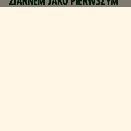
ZIARNEM JAKO PIERWSZYM
SKŁADNIKIEM
Ponad 90% produktów z naszego globalnego
portfolio zawiera pełne ziarno jako składnik
numer jeden.