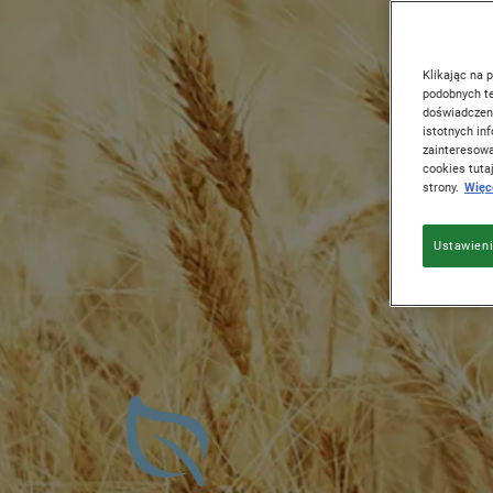
Klikając na 
podobnych te
doświadczeni
istotnych i
zainteresowa
cookies tutaj
strony.
Więce
Ustawieni