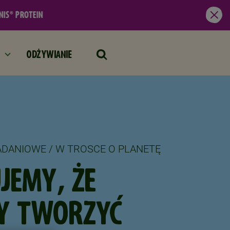
Zam
ODŻYWIANIE
ADANIOWE / W TROSCE O PLANETĘ
JEMY, ŻE
MY TWORZYĆ