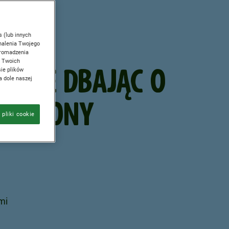
EPSZE
IA,
s (lub innych
nalenia Twojego
 gromadzenia
o Twoich
EŚNIE DBAJĄC O
ie plików
a dole naszej
OWAŻONY
 pliki cookie
mi