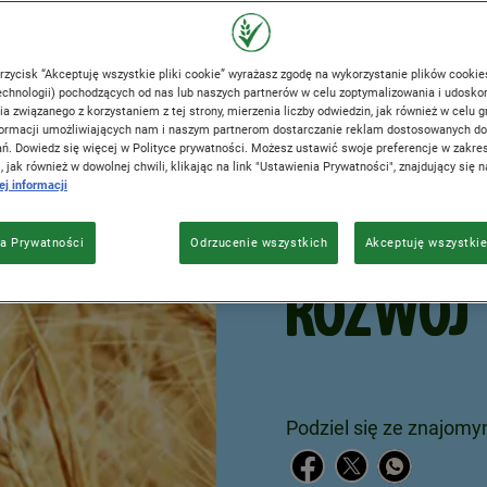
CORAZ L
ŚNIADAN
przycisk “Akceptuję wszystkie pliki cookie” wyrażasz zgodę na wykorzystanie plików cookie
chnologii) pochodzących od nas lub naszych partnerów w celu zoptymalizowania i udosko
a związanego z korzystaniem z tej strony, mierzenia liczby odwiedzin, jak również w celu
nformacji umożliwiających nam i naszym partnerom dostarczanie reklam dostosowanych d
JEDNOCZ
ń. Dowiedz się więcej w Polityce prywatności. Możesz ustawić swoje preferencje w zakres
, jak również w dowolnej chwili, klikając na link "Ustawienia Prywatności", znajdujący się n
j informacji
ZRÓWN
a Prywatności
Odrzucenie wszystkich
Akceptuję wszystkie
ROZWÓJ
Podziel się ze znajomy