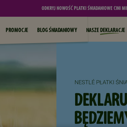
NESTLÉ COCOA PLAN
Przejdź do treści
ODKRYJ NOWOŚĆ PŁATKI ŚNIADANIOWE CINI MINIS® PROTEIN
PROMOCJE
BLOG ŚNIADANIOWY
NASZE DEKLARACJE
NESTLÉ PŁATKI ŚNI
DEKLARU
BĘDZIE