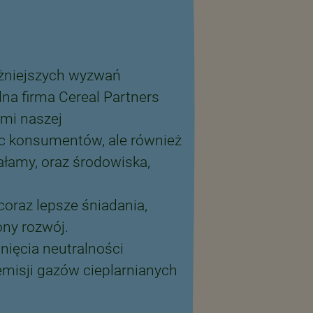
żniejszych wyzwań
na firma Cereal Partners
mi naszej
ec konsumentów, ale również
ałamy, oraz środowiska,
oraz lepsze śniadania,
ny rozwój.
ięcia neutralności
 emisji gazów cieplarnianych