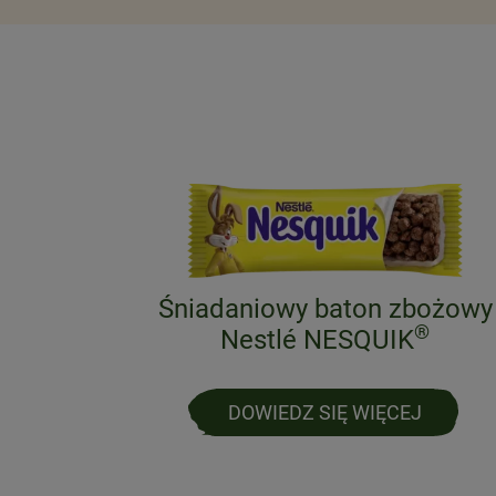
bożowy
Śniadaniowy baton zbożowy
®
skawką
Nestlé NESQUIK
DOWIEDZ SIĘ WIĘCEJ
J