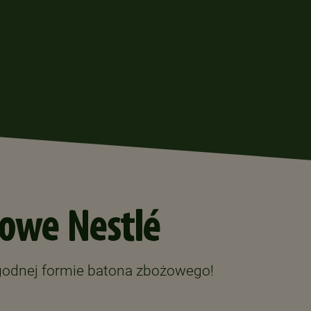
owe Nestlé
godnej formie batona zbożowego!