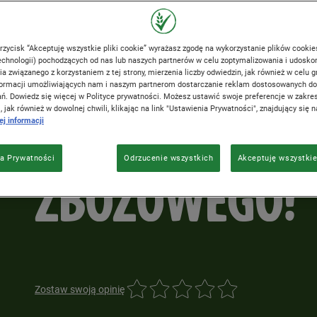
ŚNIADANIOWE
WYGODNEJ FO
przycisk “Akceptuję wszystkie pliki cookie” wyrażasz zgodę na wykorzystanie plików cookie
chnologii) pochodzących od nas lub naszych partnerów w celu zoptymalizowania i udosko
a związanego z korzystaniem z tej strony, mierzenia liczby odwiedzin, jak również w celu
nformacji umożliwiających nam i naszym partnerom dostarczanie reklam dostosowanych d
ń. Dowiedz się więcej w Polityce prywatności. Możesz ustawić swoje preferencje w zakres
BATONA
, jak również w dowolnej chwili, klikając na link "Ustawienia Prywatności", znajdujący się n
j informacji
a Prywatności
Odrzucenie wszystkich
Akceptuję wszystkie
ZBOŻOWEGO!
Zostaw swoją opinię