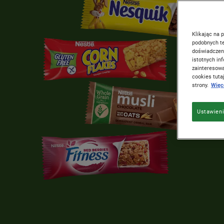
Klikając na 
podobnych te
doświadczeni
istotnych i
zainteresowa
cookies tutaj
strony.
Więce
Ustawieni