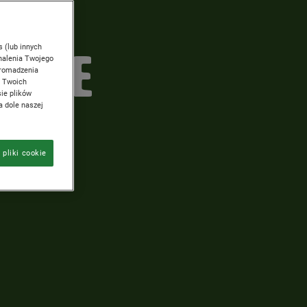
 W
RMIE
s (lub innych
nalenia Twojego
 gromadzenia
o Twoich
ie plików
a dole naszej
 pliki cookie