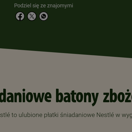
Podziel się ze znajomymi
adaniowe batony zboż
tlé to ulubione płatki śniadaniowe Nestlé w wy