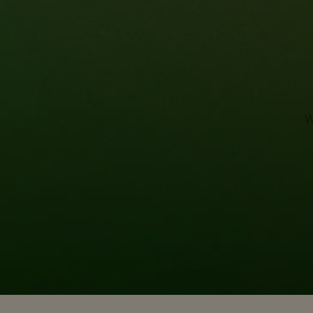
W
JAK
PŁA
BAR
Akt
wyk
pro