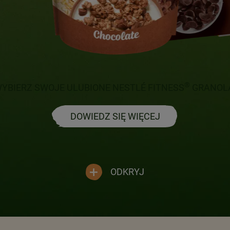
®
YBIERZ SWOJE ULUBIONE NESTLÉ FITNESS
GRANOL
 SPRAWIĆ, BY OPAKOWANIA
TKÓW ŚNIADANIOWYCH BYŁY
DOWIEDZ SIĘ WIĘCEJ
DZIEJ ZRÓWNOWAŻONE?
ualnie 100% opakowań
orzystywanych w Polsce jest
jektowanych z
myślą o recyklingu.
ODKRYJ