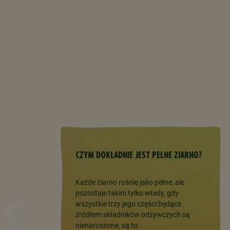
 takich
 żywność