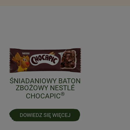
ŚNIADANIOWY BATON
Śniad
ZBOŻOWY NESTLÉ
N
®
CHOCAPIC
DOWIEDZ SIĘ WIĘCEJ