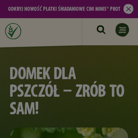
Przejdź do treści
ODKRYJ NOWOŚĆ PŁATKI ŚNIADANIOWE CINI MINIS® PROTEIN
Zam
DOMEK DLA
PSZCZÓŁ – ZRÓB TO
SAM!