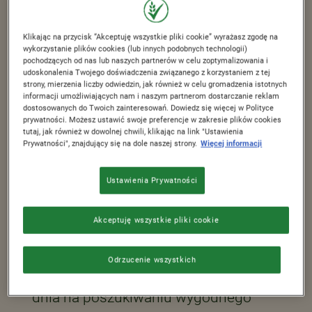
Pszczoły szukają przytulnych i
komfortowych miejsc, w których będą
Klikając na przycisk “Akceptuję wszystkie pliki cookie” wyrażasz zgodę na
się mogły osiedlić. Bardzo często są
wykorzystanie plików cookies (lub innych podobnych technologii)
pochodzących od nas lub naszych partnerów w celu zoptymalizowania i
to ule ustawione w przyjaznych
udoskonalenia Twojego doświadczenia związanego z korzystaniem z tej
strony, mierzenia liczby odwiedzin, jak również w celu gromadzenia istotnych
pszczołom pasiekach, jednak w
informacji umożliwiających nam i naszym partnerom dostarczanie reklam
dostosowanych do Twoich zainteresowań. Dowiedz się więcej w Polityce
przyrodzie występuje też wiele
prywatności. Możesz ustawić swoje preferencje w zakresie plików cookies
gatunków dzikich pszczół „samotnic”.
tutaj, jak również w dowolnej chwili, klikając na link "Ustawienia
Prywatności", znajdujący się na dole naszej strony.
Więcej informacji
Trudniej im znaleźć odpowiednie
miejsca do zamieszkania. Możemy im
Ustawienia Prywatności
w tym pomóc, budując domek dla
pszczół i umieszczając go w swoim
Akceptuję wszystkie pliki cookie
ogrodzie.
Odrzucenie wszystkich
Samice pszczół spędzają większość
dnia na poszukiwaniu wygodnego