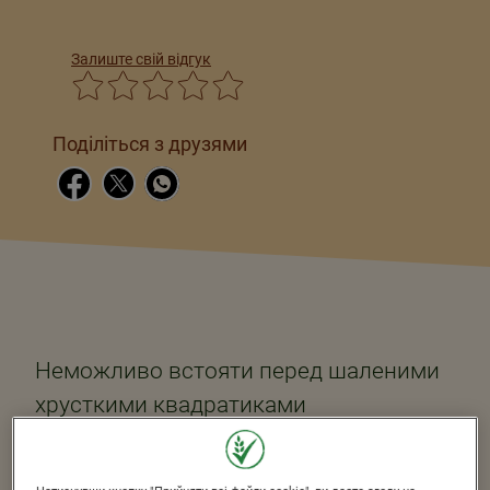
Залиште свій відгук
Поділіться з друзями
Неможливо встояти перед шаленими
хрусткими квадратиками
®
STRAWBERRY MINIS
! Шалений смак. У
їх складі цільні злаки, вітаміни, залізо