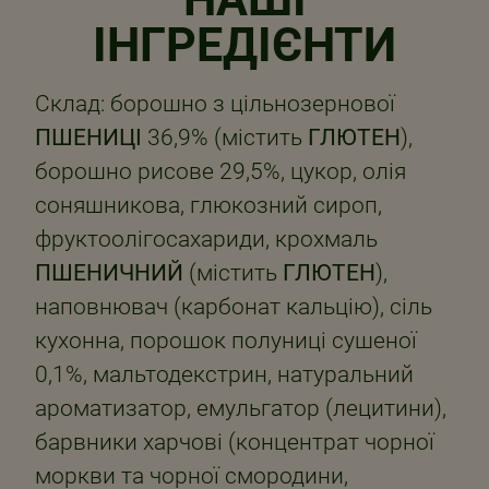
НАШІ
ІНГРЕДІЄНТИ
Склад: борошно з цільнозернової
ПШЕНИЦІ
36,9% (містить
ГЛЮТЕН
),
борошно рисове 29,5%, цукор, олія
соняшникова, глюкозний сироп,
фруктоолігосахариди, крохмаль
ПШЕНИЧНИЙ
(містить
ГЛЮТЕН
),
наповнювач (карбонат кальцію), сіль
кухонна, порошок полуниці сушеної
0,1%, мальтодекстрин, натуральний
ароматизатор, емульгатор (лецитини),
барвники харчові (концентрат чорної
моркви та чорної смородини,