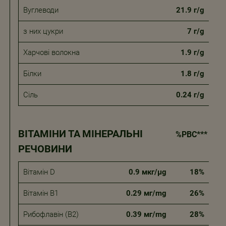
Вуглеводи
21.9 г/g
з них цукри
7 г/g
Харчові волокна
1.9 г/g
Білки
1.8 г/g
Сіль
0.24 г/g
ВІТАМІНИ ТА МІНЕРАЛЬНІ
%РВС***
РЕЧОВИНИ
Вітамін D
0.9 мкг/µg
18%
Вітамін В1
0.29 мг/mg
26%
Рибофлавін (В2)
0.39 мг/mg
28%