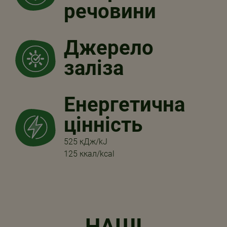
речовини
Джерело
заліза
Енергетична
цінність
525 кДж/kJ
125 ккал/kcal