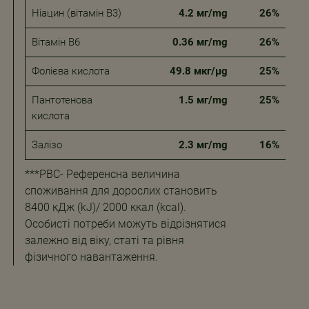
Ніацин (вітамін В3)
4.2 мг/mg
26%
Вітамін В6
0.36 мг/mg
26%
Фолієва кислота
49.8 мкг/µg
25%
Пантотенова
1.5 мг/mg
25%
кислота
Залізо
2.3 мг/mg
16%
***РВС- Референсна величина
споживання для дорослих становить
8400 кДж (kJ)/ 2000 ккал (kcal).
Особисті потреби можуть відрізнятися
залежно від віку, статі та рівня
фізичного навантаження.