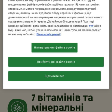
Натиснувши кнопку "Прийняти всі файли cookie", ви даєте згоду на
та кальцій
використання файлів cookie (або подібних технологій) нами та третіми
сторонами, з метою покращення загального досвіду перегляду веб-
сторінок, аналізу нашої аудиторії, збору корисної інформації, що
дозволить нам і нашим партнерам надавати вам рекламні оголошення з
урахуванням ваших інтересів. Дізнайтеся більше в нашій Політиці
конфіденційності і встановіть свої налаштування, натиснувши
тут
або в
будь-який час, натиснувши на посилання "Налаштування файлів cookie"
на нашому веб-сайті.
Більше інформації
ВЛАСТИВОСТІ
Налаштування файлів cookie
Цільні злаки
Прийняти всі файли cookie
інгредієнт №1
Відхилити все
36.9%
7 вітамінів та
мінеральні