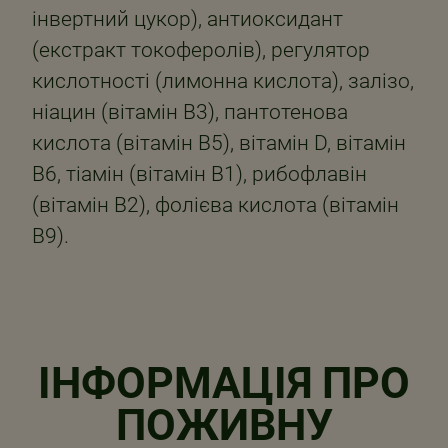
інвертний цукор), антиоксидант
(екстракт токоферолів), регулятор
кислотності (лимонна кислота), залізо,
ніацин (вітамін В3), пантотенова
кислота (вітамін В5), вітамін D, вітамін
В6, тіамін (вітамін В1), рибофлавін
(вітамін В2), фолієва кислота (вітамін
В9).
ІНФОРМАЦІЯ ПРО
ПОЖИВНУ