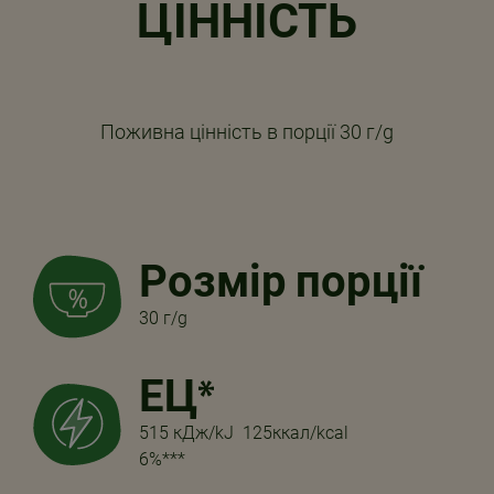
ЦІННІСТЬ
Поживна цінність в порції 30 г/g
Розмір порції
30 г/g
ЕЦ*
515 кДж/kJ 125ккал/kcal
6%***