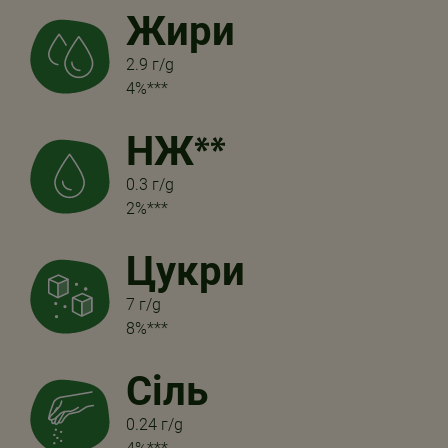
Жири
2.9 г/g
4%***
НЖ**
0.3 г/g
2%***
Цукри
7 г/g
8%***
Сіль
0.24 г/g