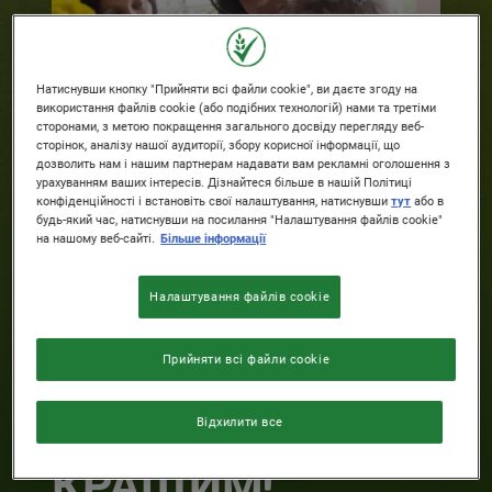
Натиснувши кнопку "Прийняти всі файли cookie", ви даєте згоду на
використання файлів cookie (або подібних технологій) нами та третіми
сторонами, з метою покращення загального досвіду перегляду веб-
сторінок, аналізу нашої аудиторії, збору корисної інформації, що
дозволить нам і нашим партнерам надавати вам рекламні оголошення з
урахуванням ваших інтересів. Дізнайтеся більше в нашій Політиці
конфіденційності і встановіть свої налаштування, натиснувши
тут
або в
будь-який час, натиснувши на посилання "Налаштування файлів cookie"
на нашому веб-сайті.
Більше інформації
ПРАЦЮЄМО НАД
Налаштування файлів cookie
ТИМ, ЩОБ
Прийняти всі файли cookie
ЗРОБИТИ ВАШ
СНІДАНОК
Відхилити все
КРАЩИМ!