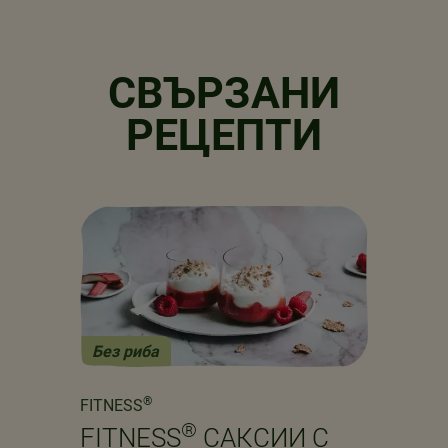
СВЪРЗАНИ
РЕЦЕПТИ
Без риба
Previous
Next
®
FITNESS
®
FITNESS
САКСИИ С