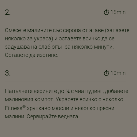
2.
15min
Смесете малините със сиропа от агаве (запазете
няколко за украса) и оставете всичко да се
задушава на слаб огън за няколко минути.
Оставете да изстине.
3.
10min
Напълнете верините до ¾ с чиа пудинг, добавете
малиновия компот. Украсете всичко с няколко
®
Fitness
хрупкаво мюсли и няколко пресни
малини. Сервирайте веднага.