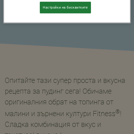
Настройки на бисквитките
Опитайте тази супер проста и вкусна
рецепта за пудинг сега! Обичаме
оригиналния обрат на топинга от
®
малини и зърнени култури Fitness
!
Сладка комбинация от вкус и