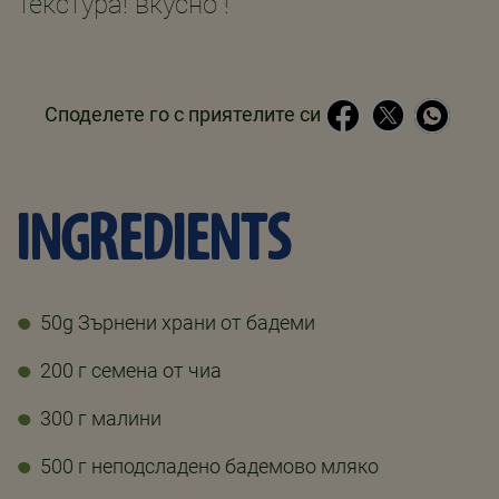
текстура! вкусно !
Споделете го с приятелите си
INGREDIENTS
50g Зърнени храни от бадеми
200 г семена от чиа
300 г малини
500 г неподсладено бадемово мляко