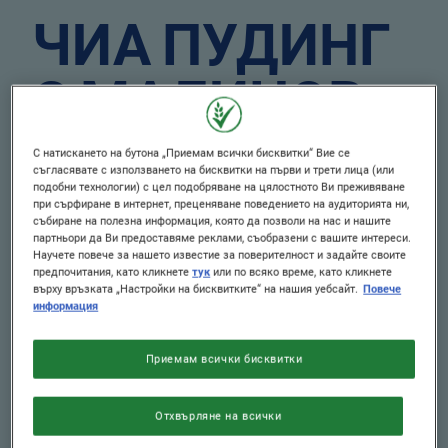
ЧИА ПУДИНГ
С МАЛИНОВ
ШОКОЛАД И
С натискането на бутона „Приемам всички бисквитки“ Вие се
съгласявате с използването на бисквитки на първи и трети лица (или
подобни технологии) с цел подобряване на цялостното Ви преживяване
FITNESS®
при сърфиране в интернет, преценяване поведението на аудиторията ни,
събиране на полезна информация, която да позволи на нас и нашите
партньори да Ви предоставяме реклами, съобразени с вашите интереси.
Научете повече за нашето известие за поверителност и задайте своите
предпочитания, като кликнете
тук
или по всяко време, като кликнете
Публикувано: 29/07/2026
върху връзката „Настройки на бисквитките“ на нашия уебсайт.
Повече
информация
Author
От Nestlé Зърнени
Приемам всички бисквитки
НИВО НА
ПОРЦИИ
ТРУДНОСТ
4
Отхвърляне на всички
Лесна